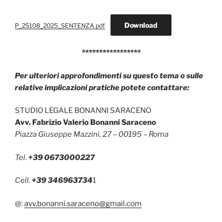
Download
P_25108_2025_SENTENZA.pdf
*****************
Per ulteriori approfondimenti su questo tema o sulle
relative implicazioni pratiche potete contattare:
STUDIO LEGALE BONANNI SARACENO
Avv. Fabrizio Valerio Bonanni Saraceno
Piazza Giuseppe Mazzini, 27 – 00195 – Roma
Tel
.
+39 0673000227
Cell.
+39 346963734
1
@:
avv.bonanni.saraceno@gmail.com