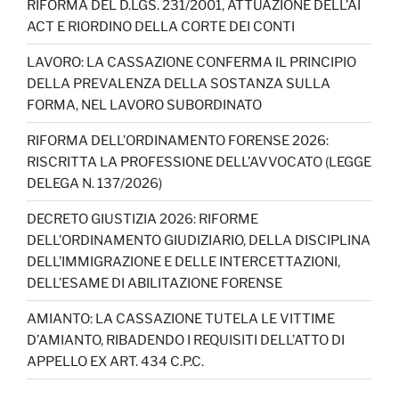
b
a
k
dI
u
RIFORMA DEL D.LGS. 231/2001, ATTUAZIONE DELL’AI
ACT E RIORDINO DELLA CORTE DEI CONTI
o
m
n
b
o
e
LAVORO: LA CASSAZIONE CONFERMA IL PRINCIPIO
DELLA PREVALENZA DELLA SOSTANZA SULLA
k
C
FORMA, NEL LAVORO SUBORDINATO
h
RIFORMA DELL’ORDINAMENTO FORENSE 2026:
a
RISCRITTA LA PROFESSIONE DELL’AVVOCATO (LEGGE
n
DELEGA N. 137/2026)
n
DECRETO GIUSTIZIA 2026: RIFORME
el
DELL’ORDINAMENTO GIUDIZIARIO, DELLA DISCIPLINA
DELL’IMMIGRAZIONE E DELLE INTERCETTAZIONI,
DELL’ESAME DI ABILITAZIONE FORENSE
AMIANTO: LA CASSAZIONE TUTELA LE VITTIME
D’AMIANTO, RIBADENDO I REQUISITI DELL’ATTO DI
APPELLO EX ART. 434 C.P.C.