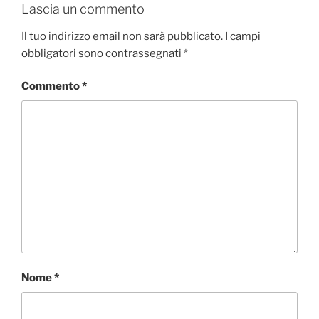
e
t
k
t
d
Lascia un commento
b
t
e
s
i
o
e
d
A
v
Il tuo indirizzo email non sarà pubblicato.
I campi
o
r
I
p
i
obbligatori sono contrassegnati
*
k
n
p
d
i
Commento
*
Nome
*