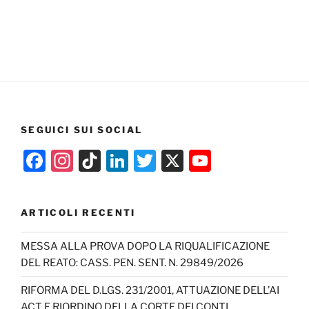
SEGUICI SUI SOCIAL
F
In
Ti
Li
T
X
Y
a
st
k
n
w
o
c
a
T
k
itt
u
ARTICOLI RECENTI
e
gr
o
e
er
T
b
a
k
dI
u
MESSA ALLA PROVA DOPO LA RIQUALIFICAZIONE
DEL REATO: CASS. PEN. SENT. N. 29849/2026
o
m
n
b
o
e
RIFORMA DEL D.LGS. 231/2001, ATTUAZIONE DELL’AI
ACT E RIORDINO DELLA CORTE DEI CONTI