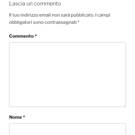
e
t
k
t
d
Lascia un commento
b
t
e
s
i
o
e
d
A
v
Il tuo indirizzo email non sarà pubblicato.
I campi
o
r
I
p
i
obbligatori sono contrassegnati
*
k
n
p
d
i
Commento
*
Nome
*