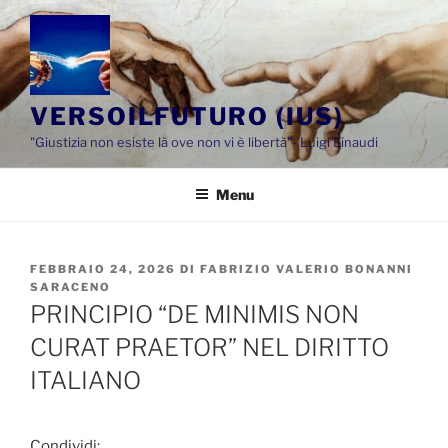
Salta
al
contenuto
VERSOILFUTURO (IUS)
"Giustizia non esiste là ove non vi è libertà"- Luigi Einaudi
Menu
PUBBLICATO
FEBBRAIO 24, 2026
DI
FABRIZIO VALERIO BONANNI
IL
SARACENO
PRINCIPIO “DE MINIMIS NON
CURAT PRAETOR” NEL DIRITTO
ITALIANO
Condividi: