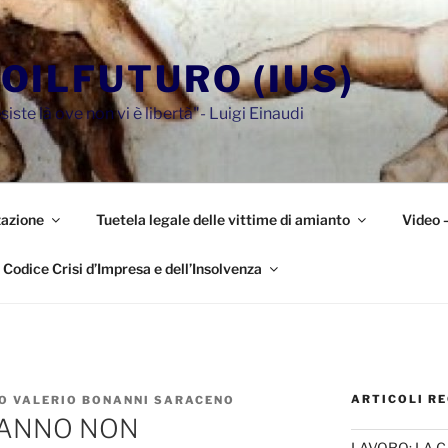
OILFUTURO (IUS)
siste là ove non vi è libertà"- Luigi Einaudi
azione
Tuetela legale delle vittime di amianto
Video 
Codice Crisi d’Impresa e dell’Insolvenza
ARTICOLI RE
IO VALERIO BONANNI SARACENO
DANNO NON
LAVORO: LA 