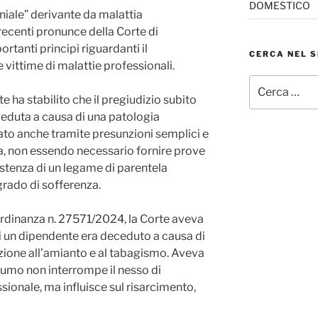
DOMESTICO
niale” derivante da malattia
 recenti pronunce della Corte di
rtanti principi riguardanti il
CERCA NEL S
e vittime di malattie professionali.
Cerca:
e ha stabilito che il pregiudizio subito
ceduta a causa di una patologia
to anche tramite presunzioni semplici e
 non essendo necessario fornire prove
istenza di un legame di parentela
grado di sofferenza.
ordinanza n. 27571/2024, la Corte aveva
ui un dipendente era deceduto a causa di
zione all’amianto e al tabagismo. Aveva
fumo non interrompe il nesso di
sionale, ma influisce sul risarcimento,