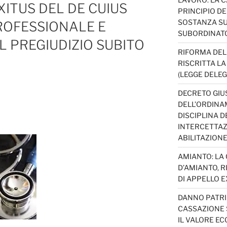
XITUS DEL DE CUIUS
PRINCIPIO D
SOSTANZA SU
ROFESSIONALE E
SUBORDINAT
 PREGIUDIZIO SUBITO
RIFORMA DEL
RISCRITTA L
(LEGGE DELEG
DECRETO GIUS
DELL’ORDINAM
DISCIPLINA D
INTERCETTAZI
ABILITAZION
AMIANTO: LA
D’AMIANTO, R
DI APPELLO EX
DANNO PATRI
CASSAZIONE S
IL VALORE E