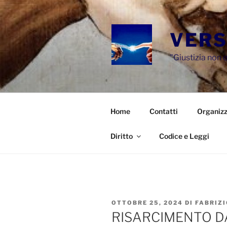
Salta
al
contenuto
VERS
"Giustizia non e
Home
Contatti
Organizz
Diritto
Codice e Leggi
PUBBLICATO
OTTOBRE 25, 2024
DI
FABRIZ
IL
RISARCIMENTO 