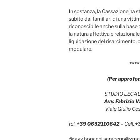
In sostanza, la Cassazione ha s
subito dai familiari di una vitt
riconoscibile anche sulla base
la natura affettiva e relazionale
liquidazione del risarcimento,
modulare.
****
(Per approfo
STUDIO LEGA
Avv. Fabrizio 
Viale Giulio C
tel.
+39 0632110642
– Cell.
+
@:
avv.bonanni.saraceno@gma