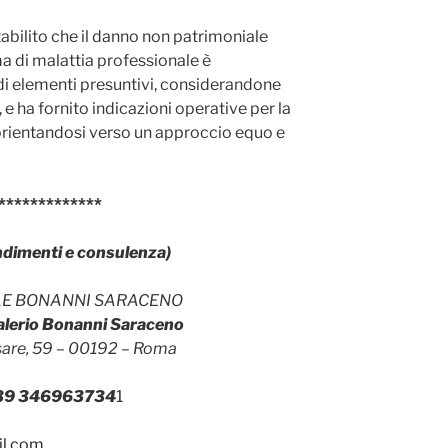
tabilito che il danno non patrimoniale
ima di malattia professionale è
 di elementi presuntivi, considerandone
, e ha fornito indicazioni operative per la
 orientandosi verso un approccio equo e
*************
ndimenti e consulenza)
LE BONANNI SARACENO
Valerio Bonanni Saraceno
esare, 59 – 00192 – Roma
39 346963734
1
il.com