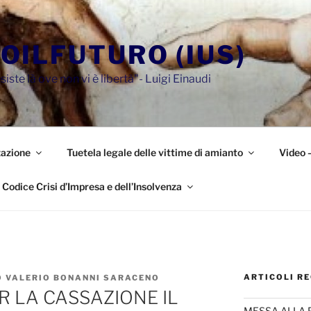
OILFUTURO (IUS)
siste là ove non vi è libertà"- Luigi Einaudi
azione
Tuetela legale delle vittime di amianto
Video 
Codice Crisi d’Impresa e dell’Insolvenza
ARTICOLI RE
O VALERIO BONANNI SARACENO
ER LA CASSAZIONE IL
MESSA ALLA 