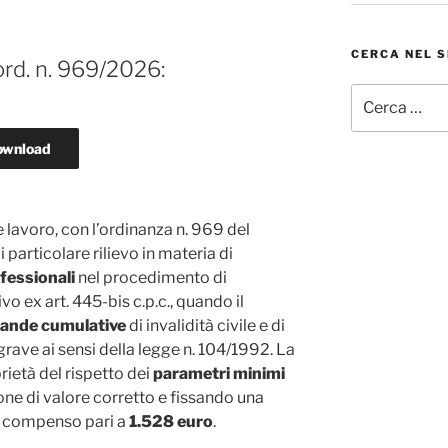
CERCA NEL S
 ord. n. 969/2026:
Cerca:
ownload
 lavoro, con l’ordinanza n. 969 del
 particolare rilievo in materia di
fessionali
nel procedimento di
 ex art. 445-bis c.p.c., quando il
ande cumulative
di invalidità civile e di
rave ai sensi della legge n. 104/1992. La
rietà del rispetto dei
parametri minimi
one di valore corretto e fissando una
l compenso pari a
1.528 euro
.