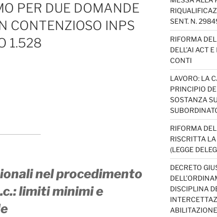
MO PER DUE DOMANDE
RIQUALIFICAZ
SENT. N. 298
UN CONTENZIOSO INPS
RIFORMA DEL 
 1.528
DELL’AI ACT 
CONTI
LAVORO: LA 
PRINCIPIO D
SOSTANZA SU
SUBORDINAT
RIFORMA DEL
RISCRITTA L
(LEGGE DELEG
DECRETO GIUS
onali nel procedimento
DELL’ORDINAM
c.: limiti minimi e
DISCIPLINA D
INTERCETTAZI
de
ABILITAZION