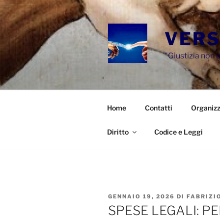
Salta
al
contenuto
VERS
"Giustizia non e
Home
Contatti
Organizz
Diritto
Codice e Leggi
PUBBLICATO
GENNAIO 19, 2026
DI
FABRIZI
IL
SPESE LEGALI: P