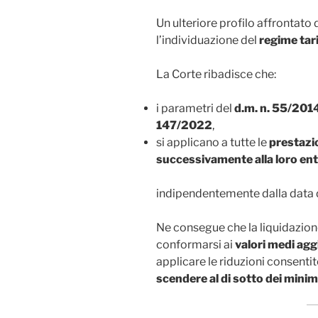
Un ulteriore profilo affrontat
l’individuazione del
regime tari
La Corte ribadisce che:
i parametri del
d.m. n. 55/201
147/2022
,
si applicano a tutte le
prestazio
successivamente alla loro ent
indipendentemente dalla data 
Ne consegue che la liquidazion
conformarsi ai
valori medi agg
applicare le riduzioni consenti
scendere al di sotto dei minim