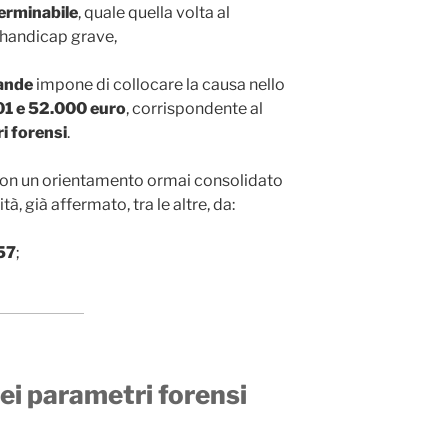
erminabile
, quale quella volta al
 handicap grave,
ande
impone di collocare la causa nello
01 e 52.000 euro
, corrispondente al
i forensi
.
a con un orientamento ormai consolidato
tà, già affermato, tra le altre, da:
57
;
dei parametri forensi