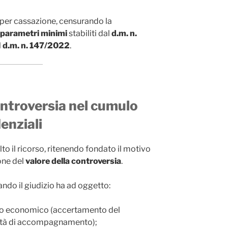
per cassazione, censurando la
i parametri minimi
stabiliti dal
d.m. n.
l
d.m. n. 147/2022
.
controversia nel cumulo
enziali
to il ricorso, ritenendo fondato il motivo
ione del
valore della controversia
.
do il giudizio ha ad oggetto:
o economico (accertamento del
nnità di accompagnamento);