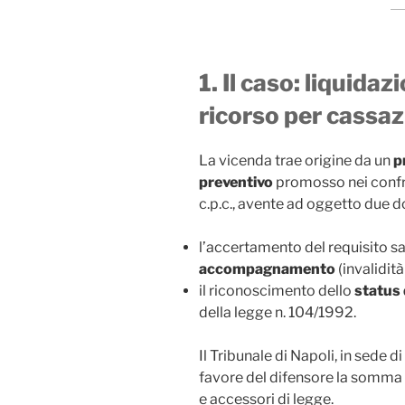
1. Il caso: liquidaz
ricorso per cassa
La vicenda trae origine da un
p
preventivo
promosso nei confron
c.p.c., avente ad oggetto due
l’accertamento del requisito sani
accompagnamento
(invalidità 
il riconoscimento dello
status 
della legge n. 104/1992.
Il Tribunale di Napoli, in sede 
favore del difensore la somma
e accessori di legge.