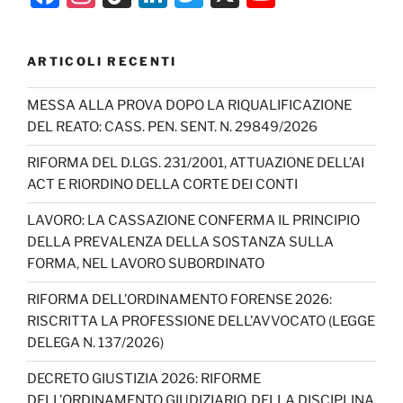
a
st
k
n
w
o
c
a
T
k
itt
u
ARTICOLI RECENTI
e
gr
o
e
er
T
b
a
k
dI
u
MESSA ALLA PROVA DOPO LA RIQUALIFICAZIONE
DEL REATO: CASS. PEN. SENT. N. 29849/2026
o
m
n
b
o
e
RIFORMA DEL D.LGS. 231/2001, ATTUAZIONE DELL’AI
ACT E RIORDINO DELLA CORTE DEI CONTI
k
C
h
LAVORO: LA CASSAZIONE CONFERMA IL PRINCIPIO
DELLA PREVALENZA DELLA SOSTANZA SULLA
a
FORMA, NEL LAVORO SUBORDINATO
n
RIFORMA DELL’ORDINAMENTO FORENSE 2026:
n
RISCRITTA LA PROFESSIONE DELL’AVVOCATO (LEGGE
el
DELEGA N. 137/2026)
DECRETO GIUSTIZIA 2026: RIFORME
DELL’ORDINAMENTO GIUDIZIARIO, DELLA DISCIPLINA