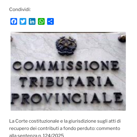
Condividi:
F
T
L
W
C
a
w
i
h
o
c
i
n
a
n
e
t
k
t
d
b
t
e
s
i
o
e
d
A
v
o
r
I
p
i
k
n
p
d
i
La Corte costituzionale e la giurisdizione sugli atti di
recupero dei contributi a fondo perduto: commento
alla sentenza n. 124/2025