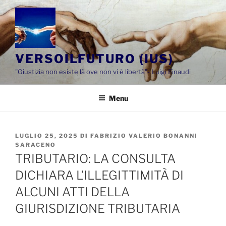
Salta
al
contenuto
VERSOILFUTURO (IUS)
"Giustizia non esiste là ove non vi è libertà"- Luigi Einaudi
Menu
PUBBLICATO
LUGLIO 25, 2025
DI
FABRIZIO VALERIO BONANNI
IL
SARACENO
TRIBUTARIO: LA CONSULTA
DICHIARA L’ILLEGITTIMITÀ DI
ALCUNI ATTI DELLA
GIURISDIZIONE TRIBUTARIA