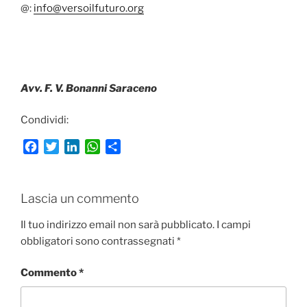
@:
info@versoilfuturo.org
Avv. F. V. Bonanni Saraceno
Condividi:
F
T
L
W
C
a
w
i
h
o
c
i
n
a
n
e
t
k
t
d
Lascia un commento
b
t
e
s
i
o
e
d
A
v
Il tuo indirizzo email non sarà pubblicato.
I campi
o
r
I
p
i
obbligatori sono contrassegnati
*
k
n
p
d
i
Commento
*