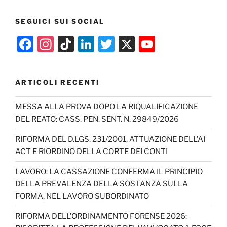
SEGUICI SUI SOCIAL
F
In
Ti
Li
T
X
Y
a
st
k
n
w
o
c
a
T
k
itt
u
ARTICOLI RECENTI
e
gr
o
e
er
T
b
a
k
dI
u
MESSA ALLA PROVA DOPO LA RIQUALIFICAZIONE
DEL REATO: CASS. PEN. SENT. N. 29849/2026
o
m
n
b
o
e
RIFORMA DEL D.LGS. 231/2001, ATTUAZIONE DELL’AI
ACT E RIORDINO DELLA CORTE DEI CONTI
k
C
h
LAVORO: LA CASSAZIONE CONFERMA IL PRINCIPIO
DELLA PREVALENZA DELLA SOSTANZA SULLA
a
FORMA, NEL LAVORO SUBORDINATO
n
RIFORMA DELL’ORDINAMENTO FORENSE 2026:
n