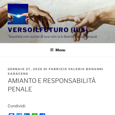
Salta
al
contenuto
VERSOILFUTURO (IUS)
"Giustizia non esiste là ove non vi è libertà"- Luigi Einaudi
Menu
PUBBLICATO
GENNAIO 27, 2026
DI
FABRIZIO VALERIO BONANNI
IL
SARACENO
AMIANTO E RESPONSABILITÀ
PENALE
Condividi: