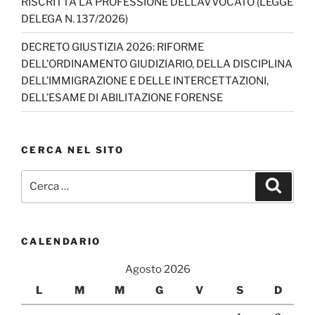
RISCRITTA LA PROFESSIONE DELL’AVVOCATO (LEGGE
el
DELEGA N. 137/2026)
DECRETO GIUSTIZIA 2026: RIFORME
DELL’ORDINAMENTO GIUDIZIARIO, DELLA DISCIPLINA
DELL’IMMIGRAZIONE E DELLE INTERCETTAZIONI,
DELL’ESAME DI ABILITAZIONE FORENSE
CERCA NEL SITO
Cerca:
Cerca
CALENDARIO
Agosto 2026
L
M
M
G
V
S
D