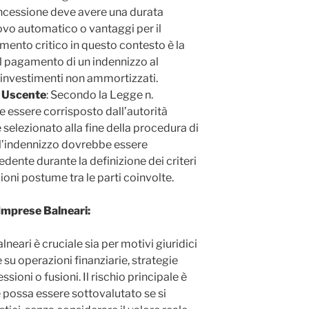
oncessione deve avere una durata
novo automatico o vantaggi per il
mento critico in questo contesto è la
el pagamento di un indennizzo al
 investimenti non ammortizzati.
o Uscente
: Secondo la Legge n.
e essere corrisposto dall’autorità
elezionato alla fine della procedura di
ell’indennizzo dovrebbe essere
dente durante la definizione dei criteri
ioni postume tra le parti coinvolte.
Imprese Balneari:
neari è cruciale sia per motivi giuridici
 su operazioni finanziarie, strategie
sioni o fusioni. Il rischio principale è
possa essere sottovalutato se si