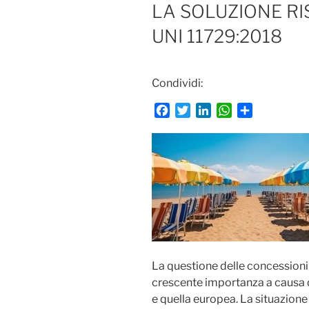
LA SOLUZIONE R
UNI 11729:2018
Condividi:
F
T
L
W
C
a
w
i
h
o
c
i
n
a
n
e
t
k
t
d
b
t
e
s
i
o
e
d
A
v
o
r
I
p
i
k
n
p
d
i
La questione delle concessioni b
crescente importanza a causa d
e quella europea. La situazione a