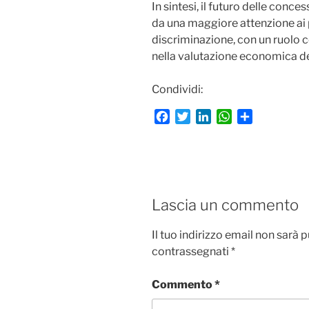
In sintesi, il futuro delle conces
da una maggiore attenzione ai 
discriminazione, con un ruolo 
nella valutazione economica de
Condividi:
F
T
L
W
C
a
w
i
h
o
c
i
n
a
n
e
t
k
t
d
b
t
e
s
i
o
e
d
A
v
Lascia un commento
o
r
I
p
i
k
n
p
d
Il tuo indirizzo email non sarà 
i
contrassegnati
*
Commento
*