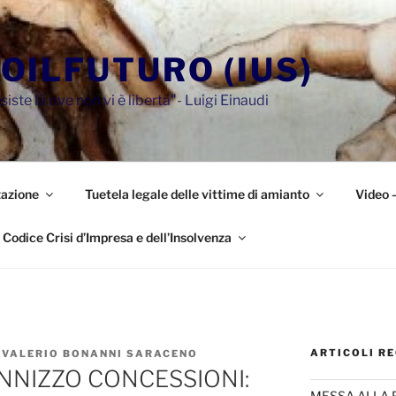
OILFUTURO (IUS)
siste là ove non vi è libertà"- Luigi Einaudi
azione
Tuetela legale delle vittime di amianto
Video 
Codice Crisi d’Impresa e dell’Insolvenza
ARTICOLI RE
 VALERIO BONANNI SARACENO
NNIZZO CONCESSIONI:
MESSA ALLA 