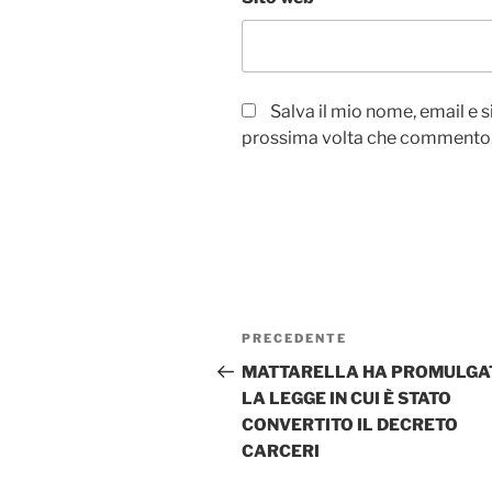
Salva il mio nome, email e 
prossima volta che commento
Navigazione
Articolo
PRECEDENTE
articoli
precedente:
MATTARELLA HA PROMULGA
LA LEGGE IN CUI È STATO
CONVERTITO IL DECRETO
CARCERI