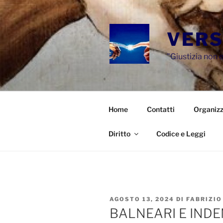
Salta
al
contenuto
VERS
"Giustizia non e
Home
Contatti
Organizz
Diritto
Codice e Leggi
PUBBLICATO
AGOSTO 13, 2024
DI
FABRIZIO
IL
BALNEARI E INDE