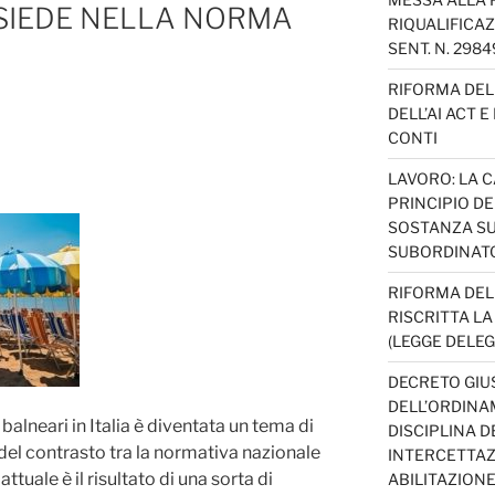
ISIEDE NELLA NORMA
RIQUALIFICAZ
SENT. N. 298
RIFORMA DEL 
DELL’AI ACT 
CONTI
LAVORO: LA 
PRINCIPIO D
SOSTANZA SU
SUBORDINAT
RIFORMA DEL
RISCRITTA L
(LEGGE DELEG
DECRETO GIUS
DELL’ORDINAM
alneari in Italia è diventata un tema di
DISCIPLINA D
el contrasto tra la normativa nazionale
INTERCETTAZI
ttuale è il risultato di una sorta di
ABILITAZION