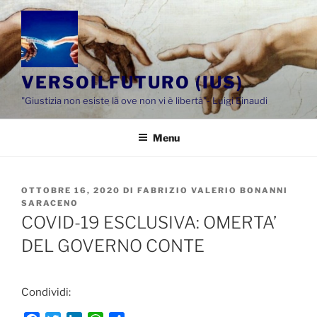
Salta
al
contenuto
VERSOILFUTURO (IUS)
"Giustizia non esiste là ove non vi è libertà"- Luigi Einaudi
Menu
PUBBLICATO
OTTOBRE 16, 2020
DI
FABRIZIO VALERIO BONANNI
IL
SARACENO
COVID-19 ESCLUSIVA: OMERTA’
DEL GOVERNO CONTE
Condividi: