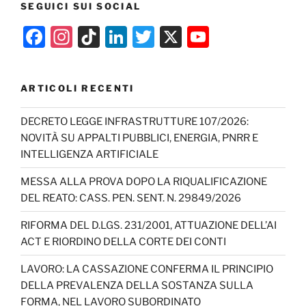
SEGUICI SUI SOCIAL
F
In
Ti
Li
T
X
Y
a
st
k
n
w
o
c
a
T
k
itt
u
ARTICOLI RECENTI
e
gr
o
e
er
T
b
a
k
dI
u
DECRETO LEGGE INFRASTRUTTURE 107/2026:
NOVITÀ SU APPALTI PUBBLICI, ENERGIA, PNRR E
o
m
n
b
INTELLIGENZA ARTIFICIALE
o
e
MESSA ALLA PROVA DOPO LA RIQUALIFICAZIONE
k
C
DEL REATO: CASS. PEN. SENT. N. 29849/2026
h
RIFORMA DEL D.LGS. 231/2001, ATTUAZIONE DELL’AI
a
ACT E RIORDINO DELLA CORTE DEI CONTI
n
LAVORO: LA CASSAZIONE CONFERMA IL PRINCIPIO
n
DELLA PREVALENZA DELLA SOSTANZA SULLA
el
FORMA, NEL LAVORO SUBORDINATO