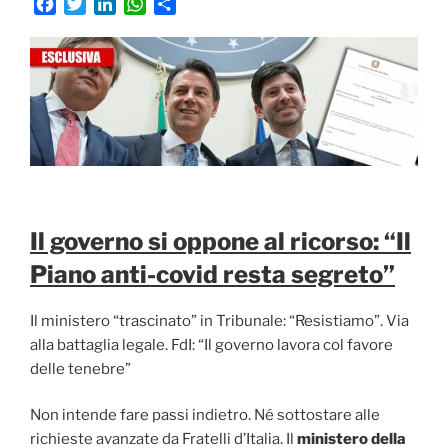
F
T
L
W
C
a
w
i
h
o
c
i
n
a
n
e
t
k
t
d
b
t
e
s
i
o
e
d
A
v
o
r
I
p
i
k
n
p
d
i
Il governo si oppone al ricorso: “Il
Piano anti-covid resta segreto”
Il ministero “trascinato” in Tribunale: “Resistiamo”. Via
alla battaglia legale. FdI: “Il governo lavora col favore
delle tenebre”
Non intende fare passi indietro. Né sottostare alle
richieste avanzate da Fratelli d’Italia. Il
ministero della