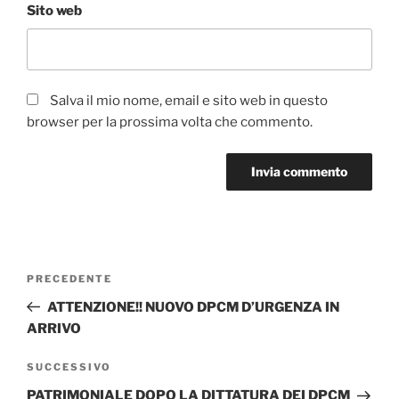
Sito web
Salva il mio nome, email e sito web in questo
browser per la prossima volta che commento.
Navigazione
Articolo
PRECEDENTE
articoli
precedente:
ATTENZIONE!! NUOVO DPCM D’URGENZA IN
ARRIVO
Articolo
SUCCESSIVO
successivo
PATRIMONIALE DOPO LA DITTATURA DEI DPCM