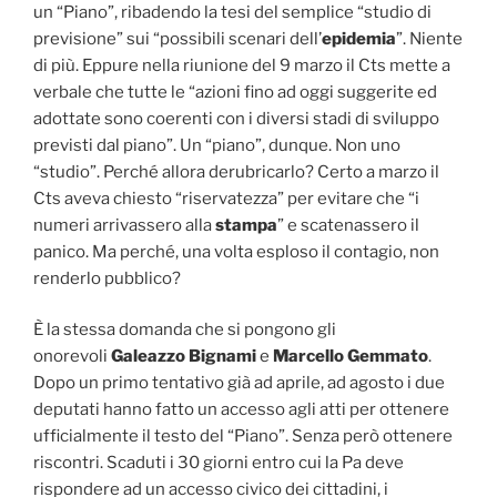
un “Piano”, ribadendo la tesi del semplice “studio di
previsione” sui “possibili scenari dell’
epidemia
”. Niente
di più. Eppure nella riunione del 9 marzo il Cts mette a
verbale che tutte le “azioni fino ad oggi suggerite ed
adottate sono coerenti con i diversi stadi di sviluppo
previsti dal piano”. Un “piano”, dunque. Non uno
“studio”. Perché allora derubricarlo? Certo a marzo il
Cts aveva chiesto “riservatezza” per evitare che “i
numeri arrivassero alla
stampa
” e scatenassero il
panico. Ma perché, una volta esploso il contagio, non
renderlo pubblico?
È la stessa domanda che si pongono gli
onorevoli
Galeazzo Bignami
e
Marcello Gemmato
.
Dopo un primo tentativo già ad aprile, ad agosto i due
deputati hanno fatto un accesso agli atti per ottenere
ufficialmente il testo del “Piano”. Senza però ottenere
riscontri. Scaduti i 30 giorni entro cui la Pa deve
rispondere ad un accesso civico dei cittadini, i