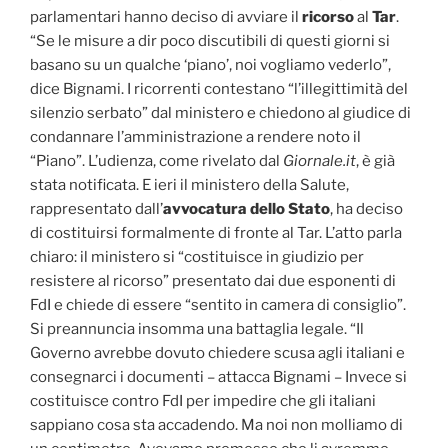
parlamentari hanno deciso di avviare il
ricorso
al
Tar
.
“Se le misure a dir poco discutibili di questi giorni si
basano su un qualche ‘piano’, noi vogliamo vederlo”,
dice Bignami. I ricorrenti contestano “l’illegittimità del
silenzio serbato” dal ministero e chiedono al giudice di
condannare l’amministrazione a rendere noto il
“Piano”. L’udienza, come rivelato dal
Giornale.it
, è già
stata notificata. E ieri il ministero della Salute,
rappresentato dall’
avvocatura dello Stato
, ha deciso
di costituirsi formalmente di fronte al Tar. L’atto parla
chiaro: il ministero si “costituisce in giudizio per
resistere al ricorso” presentato dai due esponenti di
FdI e chiede di essere “sentito in camera di consiglio”.
Si preannuncia insomma una battaglia legale. “Il
Governo avrebbe dovuto chiedere scusa agli italiani e
consegnarci i documenti – attacca Bignami – Invece si
costituisce contro FdI per impedire che gli italiani
sappiano cosa sta accadendo. Ma noi non molliamo di