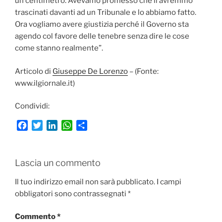
un centimetro. Avevamo promesso che li avremmo
trascinati davanti ad un Tribunale e lo abbiamo fatto.
Ora vogliamo avere giustizia perché il Governo sta
agendo col favore delle tenebre senza dire le cose
come stanno realmente”.
Articolo di
Giuseppe De Lorenzo
– (Fonte:
www.ilgiornale.it)
Condividi:
F
T
L
W
C
a
w
i
h
o
c
i
n
a
n
e
t
k
t
d
Lascia un commento
b
t
e
s
i
o
e
d
A
v
Il tuo indirizzo email non sarà pubblicato.
I campi
o
r
I
p
i
obbligatori sono contrassegnati
*
k
n
p
d
i
Commento
*