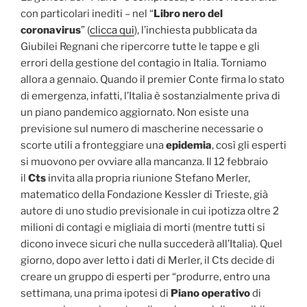
con particolari inediti – nel “
Libro nero del
coronavirus
” (
clicca qui
), l’inchiesta pubblicata da
Giubilei Regnani che ripercorre tutte le tappe e gli
errori della gestione del contagio in Italia. Torniamo
allora a gennaio. Quando il premier Conte firma lo stato
di emergenza, infatti, l’Italia è sostanzialmente priva di
un piano pandemico aggiornato. Non esiste una
previsione sul numero di mascherine necessarie o
scorte utili a fronteggiare una
epidemia
, così gli esperti
si muovono per ovviare alla mancanza. Il 12 febbraio
il
Cts
invita alla propria riunione Stefano Merler,
matematico della Fondazione Kessler di Trieste, già
autore di uno studio previsionale in cui ipotizza oltre 2
milioni di contagi e migliaia di morti (mentre tutti si
dicono invece sicuri che nulla succederà all’Italia). Quel
giorno, dopo aver letto i dati di Merler, il Cts decide di
creare un gruppo di esperti per “produrre, entro una
settimana, una prima ipotesi di
Piano operativo
di