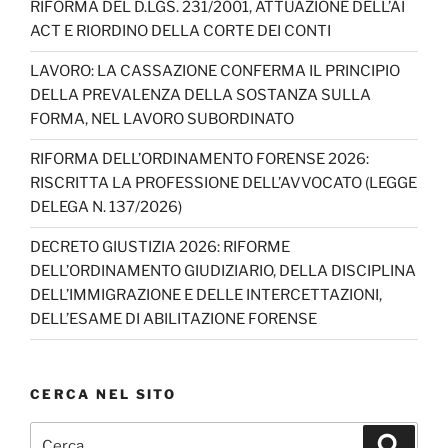
o
e
RIFORMA DEL D.LGS. 231/2001, ATTUAZIONE DELL’AI
ACT E RIORDINO DELLA CORTE DEI CONTI
k
C
h
LAVORO: LA CASSAZIONE CONFERMA IL PRINCIPIO
DELLA PREVALENZA DELLA SOSTANZA SULLA
a
FORMA, NEL LAVORO SUBORDINATO
n
RIFORMA DELL’ORDINAMENTO FORENSE 2026:
n
RISCRITTA LA PROFESSIONE DELL’AVVOCATO (LEGGE
el
DELEGA N. 137/2026)
DECRETO GIUSTIZIA 2026: RIFORME
DELL’ORDINAMENTO GIUDIZIARIO, DELLA DISCIPLINA
DELL’IMMIGRAZIONE E DELLE INTERCETTAZIONI,
DELL’ESAME DI ABILITAZIONE FORENSE
CERCA NEL SITO
Cerca:
Cerca