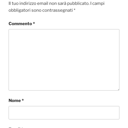
o
e
d
A
v
Il tuo indirizzo email non sarà pubblicato.
I campi
o
r
I
p
i
obbligatori sono contrassegnati
*
k
n
p
d
i
Commento
*
Nome
*