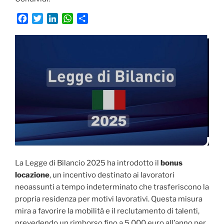
F
T
L
W
C
a
w
i
h
o
c
i
n
a
n
e
t
k
t
d
b
t
e
s
i
o
e
d
A
v
o
r
I
p
i
k
n
p
d
i
La Legge di Bilancio 2025 ha introdotto il
bonus
locazione
, un incentivo destinato ai lavoratori
neoassunti a tempo indeterminato che trasferiscono la
propria residenza per motivi lavorativi. Questa misura
mira a favorire la mobilità e il reclutamento di talenti,
prevedendo un rimborso fino a 5.000 euro all’anno per