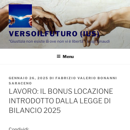
Salta
al
contenuto
VERSOILFUTURO (IUS)
"Giustizia non esiste là ove non vi è libertà"- Luigi Einaudi
Menu
PUBBLICATO
GENNAIO 26, 2025
DI
FABRIZIO VALERIO BONANNI
IL
SARACENO
LAVORO: IL BONUS LOCAZIONE
INTRODOTTO DALLA LEGGE DI
BILANCIO 2025
Condividi: