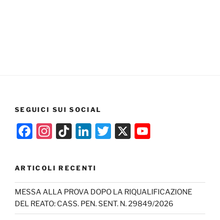
SEGUICI SUI SOCIAL
F
In
Ti
Li
T
X
Y
a
st
k
n
w
o
c
a
T
k
itt
u
ARTICOLI RECENTI
e
gr
o
e
er
T
b
a
k
dI
u
MESSA ALLA PROVA DOPO LA RIQUALIFICAZIONE
DEL REATO: CASS. PEN. SENT. N. 29849/2026
o
m
n
b