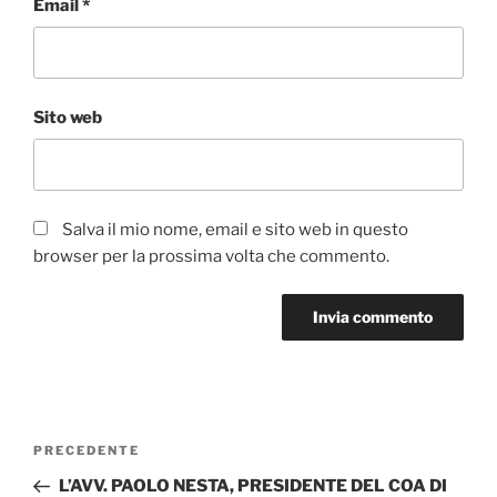
Email
*
Sito web
Salva il mio nome, email e sito web in questo
browser per la prossima volta che commento.
Navigazione
Articolo
PRECEDENTE
articoli
precedente:
L’AVV. PAOLO NESTA, PRESIDENTE DEL COA DI