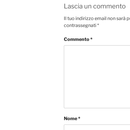
o
e
d
A
v
Lascia un commento
o
r
I
p
i
k
n
p
d
Il tuo indirizzo email non sarà 
i
contrassegnati
*
Commento
*
Nome
*