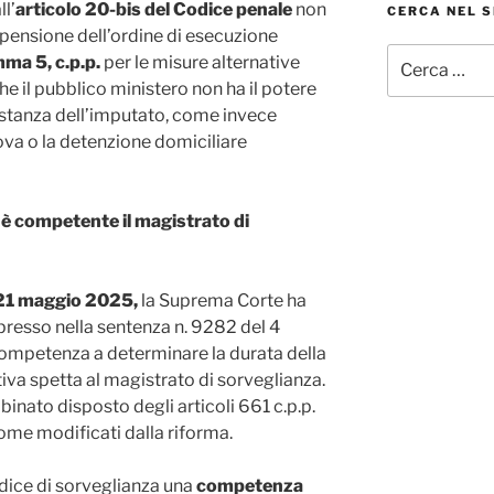
ll’
articolo 20-bis del Codice penale
non
CERCA NEL S
spensione dell’ordine di esecuzione
Cerca:
mma 5, c.p.p.
per le misure alternative
e il pubblico ministero non ha il potere
istanza dell’imputato, come invece
ova o la detenzione domiciliare
 è competente il magistrato di
 21 maggio 2025,
la Suprema Corte ha
spresso nella sentenza n. 9282 del 4
ompetenza a determinare la durata della
iva spetta al magistrato di sorveglianza.
binato disposto degli articoli 661 c.p.p.
ome modificati dalla riforma.
dice di sorveglianza una
competenza