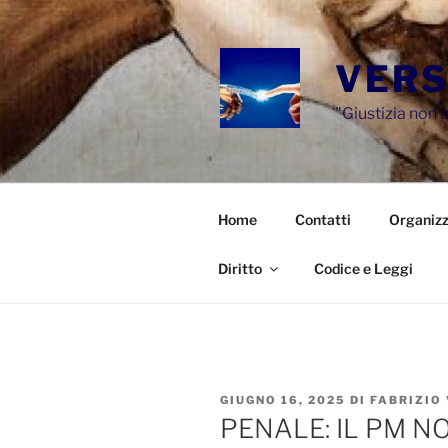
Salta
al
contenuto
VERS
"Giustizia non e
Home
Contatti
Organizz
Diritto
Codice e Leggi
PUBBLICATO
GIUGNO 16, 2025
DI
FABRIZIO
IL
PENALE: IL PM 