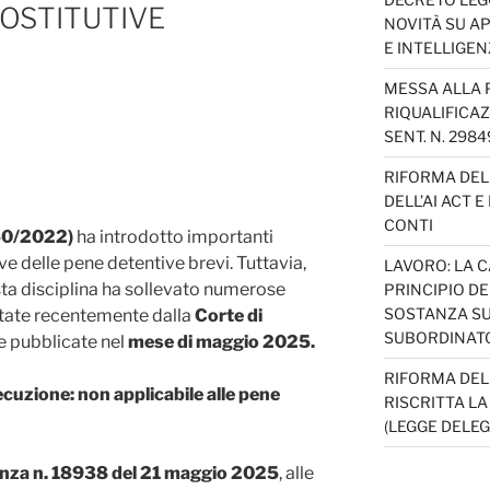
OSTITUTIVE
NOVITÀ SU AP
E INTELLIGEN
MESSA ALLA 
RIQUALIFICAZ
SENT. N. 298
RIFORMA DEL 
DELL’AI ACT 
CONTI
150/2022)
ha introdotto importanti
ve delle pene detentive brevi. Tuttavia,
LAVORO: LA 
sta disciplina ha sollevato numerose
PRINCIPIO D
SOSTANZA SU
ontate recentemente dalla
Corte di
SUBORDINAT
e pubblicate nel
mese di maggio 2025.
RIFORMA DEL
cuzione: non applicabile alle pene
RISCRITTA L
(LEGGE DELEG
enza n. 18938 del 21 maggio 2025
, alle