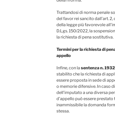
della riforma.
Trattandosi di norma penale sos
del favor rei sancito dall’art. 
della legge più favorevole all’im
D.Lgs. 150/2022, la sospension
la richiesta di pena sostitutiva.
Termini per la richiesta di pen
appello
Infine, con la
sentenza n. 193
stabilito che la richiesta di ap
essere proposta in sede di appe
o memorie difensive. In caso di
dell’imputato a una diversa pen
d’appello può essere prestato f
inammissibile la domanda formu
stessa.