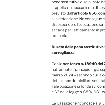
pene sostitutive disciplinate da
si applica il meccanismo di so
previsto dall’
articolo 656, co
alla detenzione. Ne consegue ch
di sospendere l’esecuzione su 
accade per l’affidamento in pr
ordinaria.
Durata della pena sostitutiva:
sorveglianza
Con la
sentenza n. 18940 del
riaffermato il principio – già e
marzo 2024 – secondo cui la c
detenzione domiciliare sostitut
Tale posizione si fonda sul com
e 62 della legge n. 689/1981, c
La Cassazione riconosce al giu