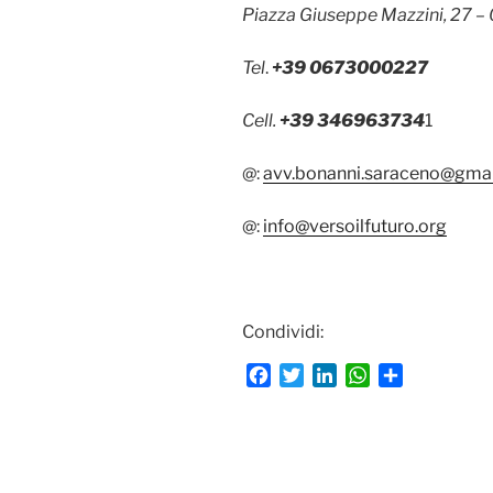
Piazza Giuseppe Mazzini, 27 
Tel
.
+39 0673000227
Cell.
+39 346963734
1
@:
avv.bonanni.saraceno@gma
@:
info@versoilfuturo.org
Condividi:
F
T
L
W
C
a
w
i
h
o
c
i
n
a
n
e
t
k
t
d
b
t
e
s
i