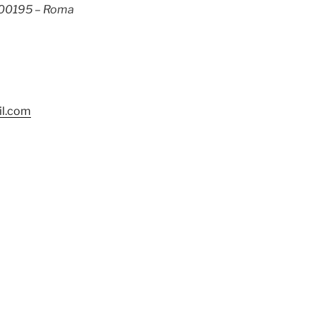
– 00195 – Roma
il.com