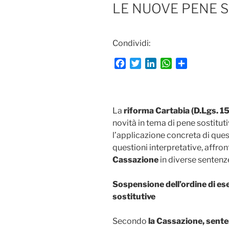
LE NUOVE PENE S
Condividi:
F
T
L
W
C
a
w
i
h
o
c
i
n
a
n
e
t
k
t
d
b
t
e
s
i
La
riforma Cartabia (D.Lgs. 
o
e
d
A
v
novità in tema di pene sostituti
o
r
I
p
i
l’applicazione concreta di que
k
n
p
d
questioni interpretative, affr
i
Cassazione
in diverse sentenz
Sospensione dell’ordine di ese
sostitutive
Secondo
la Cassazione, sent