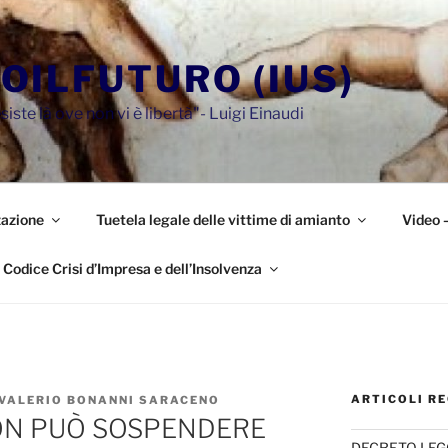
OILFUTURO (IUS)
siste là ove non vi è libertà"- Luigi Einaudi
azione
Tuetela legale delle vittime di amianto
Video 
Codice Crisi d’Impresa e dell’Insolvenza
ARTICOLI RE
 VALERIO BONANNI SARACENO
NON PUÒ SOSPENDERE
DECRETO LEG