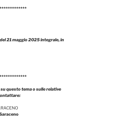
*************
del 21 maggio 2025
integrale, in
*************
su questo tema o sulle relative
contattare:
ARACENO
i Saraceno