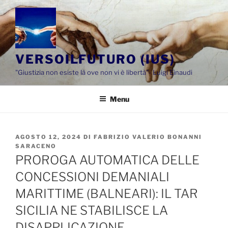
Salta
al
contenuto
VERSOILFUTURO (IUS)
"Giustizia non esiste là ove non vi è libertà"- Luigi Einaudi
Menu
PUBBLICATO
AGOSTO 12, 2024
DI
FABRIZIO VALERIO BONANNI
IL
SARACENO
PROROGA AUTOMATICA DELLE
CONCESSIONI DEMANIALI
MARITTIME (BALNEARI): IL TAR
SICILIA NE STABILISCE LA
DISAPPLICAZIONE