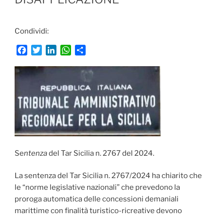
Condividi:
F
T
L
W
C
a
w
i
h
o
c
i
n
a
n
e
t
k
t
d
b
t
e
s
i
o
e
d
A
v
o
r
I
p
i
k
n
p
d
i
Se
ntenza
del Tar Sicilia n. 2767 del 2024.
La sentenza del Tar Sicilia n. 2767/2024 ha chiarito che
le “norme legislative nazionali” che prevedono la
proroga automatica delle concessioni demaniali
marittime con finalità turistico-ricreative devono