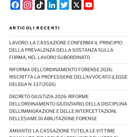
F
In
Ti
Li
T
X
Y
a
st
k
n
w
o
c
a
T
k
itt
u
ARTICOLI RECENTI
e
gr
o
e
er
T
b
a
k
dI
u
LAVORO: LA CASSAZIONE CONFERMA IL PRINCIPIO
DELLA PREVALENZA DELLA SOSTANZA SULLA
o
m
n
b
FORMA, NEL LAVORO SUBORDINATO
o
e
RIFORMA DELL’ORDINAMENTO FORENSE 2026:
k
C
RISCRITTA LA PROFESSIONE DELL’AVVOCATO (LEGGE
h
DELEGA N. 137/2026)
a
DECRETO GIUSTIZIA 2026: RIFORME
n
DELL’ORDINAMENTO GIUDIZIARIO, DELLA DISCIPLINA
n
DELL’IMMIGRAZIONE E DELLE INTERCETTAZIONI,
DELL’ESAME DI ABILITAZIONE FORENSE
el
AMIANTO: LA CASSAZIONE TUTELA LE VITTIME