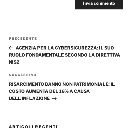
Navigazione
Articolo
PRECEDENTE
articoli
precedente:
AGENZIA PER LA CYBERSICUREZZA: IL SUO
RUOLO FONDAMENTALE SECONDO LA DIRETTIVA
NIS2
Articolo
SUCCESSIVO
successivo
RISARCIMENTO DANNO NON PATRIMONIALE: IL
COSTO AUMENTA DEL 16% A CAUSA
DELL’INFLAZIONE
ARTICOLI RECENTI