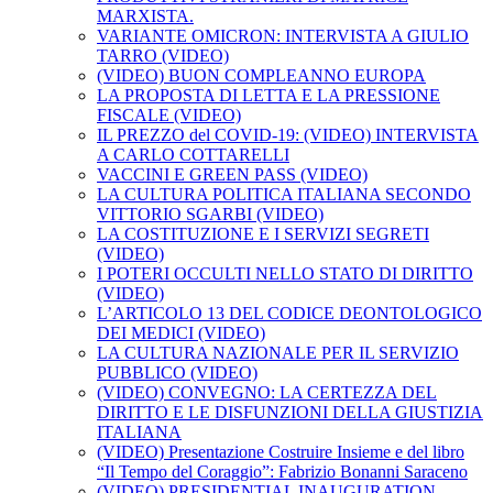
MARXISTA.
VARIANTE OMICRON: INTERVISTA A GIULIO
TARRO (VIDEO)
(VIDEO) BUON COMPLEANNO EUROPA
LA PROPOSTA DI LETTA E LA PRESSIONE
FISCALE (VIDEO)
IL PREZZO del COVID-19: (VIDEO) INTERVISTA
A CARLO COTTARELLI
VACCINI E GREEN PASS (VIDEO)
LA CULTURA POLITICA ITALIANA SECONDO
VITTORIO SGARBI (VIDEO)
LA COSTITUZIONE E I SERVIZI SEGRETI
(VIDEO)
I POTERI OCCULTI NELLO STATO DI DIRITTO
(VIDEO)
L’ARTICOLO 13 DEL CODICE DEONTOLOGICO
DEI MEDICI (VIDEO)
LA CULTURA NAZIONALE PER IL SERVIZIO
PUBBLICO (VIDEO)
(VIDEO) CONVEGNO: LA CERTEZZA DEL
DIRITTO E LE DISFUNZIONI DELLA GIUSTIZIA
ITALIANA
(VIDEO) Presentazione Costruire Insieme e del libro
“Il Tempo del Coraggio”: Fabrizio Bonanni Saraceno
(VIDEO) PRESIDENTIAL INAUGURATION