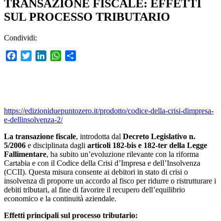
TRANSAZIONE FISCALE: EFFETTI
SUL PROCESSO TRIBUTARIO
Condividi:
Facebook
Twitter
LinkedIn
WhatsApp
Condividi
https://edizioniduepuntozero.it/prodotto/codice-della-crisi-dimpresa-
e-dellinsolvenza-2/
La transazione fiscale
, introdotta dal
Decreto Legislativo n.
5/2006
e disciplinata dagli
articoli 182-bis e 182-ter della Legge
Fallimentare
, ha subito un’evoluzione rilevante con la riforma
Cartabia e con il Codice della Crisi d’Impresa e dell’Insolvenza
(CCII). Questa misura consente ai debitori in stato di crisi o
insolvenza di proporre un accordo al fisco per ridurre o ristrutturare i
debiti tributari, al fine di favorire il recupero dell’equilibrio
economico e la continuità aziendale.
Effetti principali sul processo tributario: