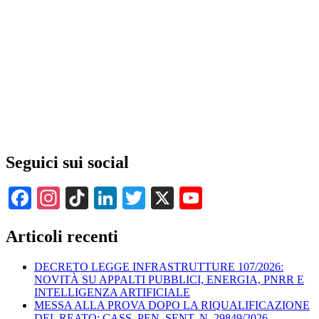
Seguici sui social
Facebook
Instagram
TikTok
LinkedIn
Twitter
X
YouTube
Channel
Articoli recenti
DECRETO LEGGE INFRASTRUTTURE 107/2026:
NOVITÀ SU APPALTI PUBBLICI, ENERGIA, PNRR E
INTELLIGENZA ARTIFICIALE
MESSA ALLA PROVA DOPO LA RIQUALIFICAZIONE
DEL REATO: CASS. PEN. SENT. N. 29849/2026