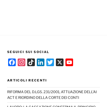
SEGUICI SUI SOCIAL
F
In
Ti
Li
T
X
Y
a
st
k
n
w
o
c
a
T
k
itt
u
ARTICOLI RECENTI
e
gr
o
e
er
T
b
a
k
dI
u
RIFORMA DEL D.LGS. 231/2001, ATTUAZIONE DELL’AI
ACT E RIORDINO DELLA CORTE DEI CONTI
o
m
n
b