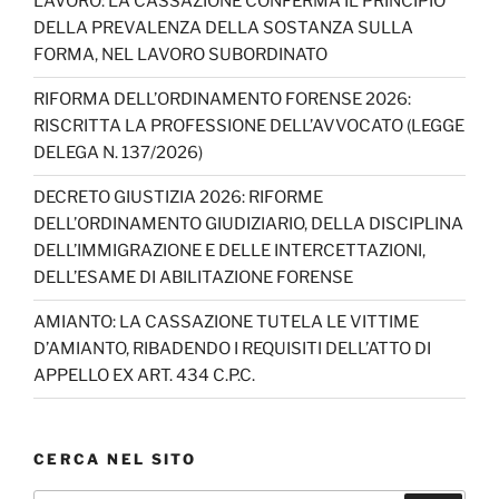
o
e
LAVORO: LA CASSAZIONE CONFERMA IL PRINCIPIO
DELLA PREVALENZA DELLA SOSTANZA SULLA
k
C
FORMA, NEL LAVORO SUBORDINATO
h
RIFORMA DELL’ORDINAMENTO FORENSE 2026:
a
RISCRITTA LA PROFESSIONE DELL’AVVOCATO (LEGGE
n
DELEGA N. 137/2026)
n
DECRETO GIUSTIZIA 2026: RIFORME
el
DELL’ORDINAMENTO GIUDIZIARIO, DELLA DISCIPLINA
DELL’IMMIGRAZIONE E DELLE INTERCETTAZIONI,
DELL’ESAME DI ABILITAZIONE FORENSE
AMIANTO: LA CASSAZIONE TUTELA LE VITTIME
D’AMIANTO, RIBADENDO I REQUISITI DELL’ATTO DI
APPELLO EX ART. 434 C.P.C.
CERCA NEL SITO