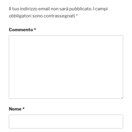
b
t
e
s
i
o
e
d
A
v
Il tuo indirizzo email non sarà pubblicato.
I campi
o
r
I
p
i
obbligatori sono contrassegnati
*
k
n
p
d
i
Commento
*
Nome
*