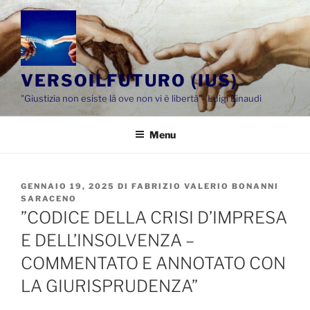
Salta
al
contenuto
VERSOILFUTURO (IUS)
"Giustizia non esiste là ove non vi è libertà"- Luigi Einaudi
Menu
PUBBLICATO
GENNAIO 19, 2025
DI
FABRIZIO VALERIO BONANNI
IL
SARACENO
”CODICE DELLA CRISI D’IMPRESA
E DELL’INSOLVENZA –
COMMENTATO E ANNOTATO CON
LA GIURISPRUDENZA”