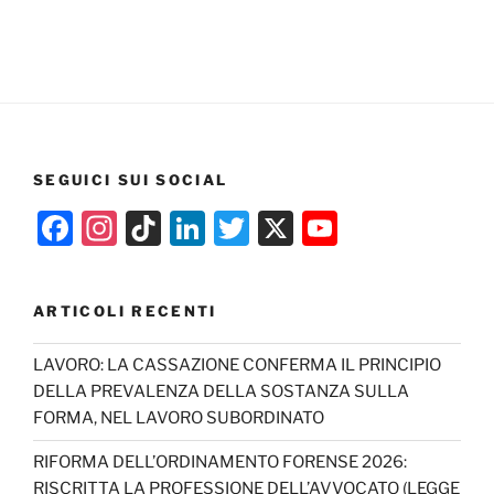
SEGUICI SUI SOCIAL
F
In
Ti
Li
T
X
Y
a
st
k
n
w
o
c
a
T
k
itt
u
ARTICOLI RECENTI
e
gr
o
e
er
T
b
a
k
dI
u
LAVORO: LA CASSAZIONE CONFERMA IL PRINCIPIO
DELLA PREVALENZA DELLA SOSTANZA SULLA
o
m
n
b
FORMA, NEL LAVORO SUBORDINATO
o
e
RIFORMA DELL’ORDINAMENTO FORENSE 2026:
k
C
RISCRITTA LA PROFESSIONE DELL’AVVOCATO (LEGGE