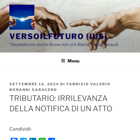
Salta
al
contenuto
VERSOILFUTURO (IUS)
"Giustizia non esiste là ove non vi è libertà"- Luigi Einaudi
Menu
PUBBLICATO
SETTEMBRE 16, 2024
DI
FABRIZIO VALERIO
IL
BONANNI SARACENO
TRIBUTARIO: IRRILEVANZA
DELLA NOTIFICA DI UN ATTO
Condividi: