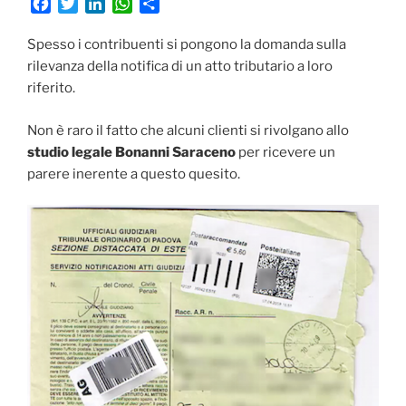
F
T
L
W
C
a
w
i
h
o
c
i
n
a
n
Spesso i contribuenti si pongono la domanda sulla
e
t
k
t
d
rilevanza della notifica di un atto tributario a loro
b
t
e
s
i
riferito.
o
e
d
A
v
o
r
I
p
i
Non è raro il fatto che alcuni clienti si rivolgano allo
k
n
p
d
studio legale Bonanni Saraceno
per ricevere un
i
parere inerente a questo quesito.