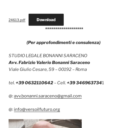
Download
24613.pdf
*******************
(Per approfondimenti e consulenza)
STUDIO LEGALE BONANNI SARACENO
Avv. Fabrizio Valerio Bonanni Saraceno
Viale Giulio Cesare, 59 – 00192 – Roma
tel.
+39 0632110642
– Cell.
+39 346963734
1
@:
avv.bonanni.saraceno@gmail.com
@:
info@versoilfuturo.org