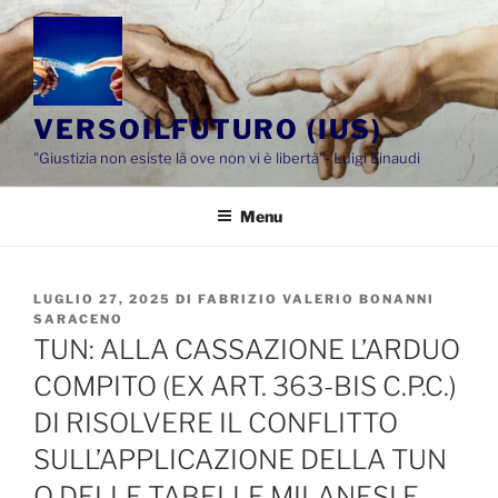
Salta
al
contenuto
VERSOILFUTURO (IUS)
"Giustizia non esiste là ove non vi è libertà"- Luigi Einaudi
Menu
PUBBLICATO
LUGLIO 27, 2025
DI
FABRIZIO VALERIO BONANNI
IL
SARACENO
TUN: ALLA CASSAZIONE L’ARDUO
COMPITO (EX ART. 363-BIS C.P.C.)
DI RISOLVERE IL CONFLITTO
SULL’APPLICAZIONE DELLA TUN
O DELLE TABELLE MILANESI E