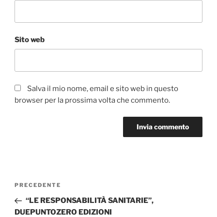
Sito web
Salva il mio nome, email e sito web in questo
browser per la prossima volta che commento.
Navigazione
Articolo
PRECEDENTE
articoli
precedente:
“LE RESPONSABILITÀ SANITARIE”,
DUEPUNTOZERO EDIZIONI