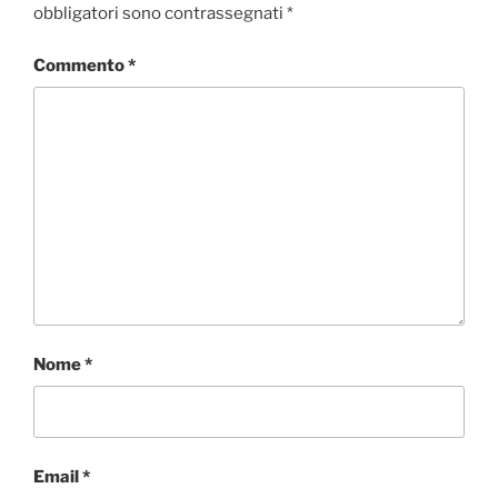
o
r
I
p
i
obbligatori sono contrassegnati
*
k
n
p
d
i
Commento
*
Nome
*
Email
*