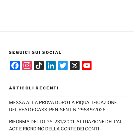
SEGUICI SUI SOCIAL
F
In
Ti
Li
T
X
Y
a
st
k
n
w
o
c
a
T
k
itt
u
ARTICOLI RECENTI
e
gr
o
e
er
T
b
a
k
dI
u
MESSA ALLA PROVA DOPO LA RIQUALIFICAZIONE
DEL REATO: CASS. PEN. SENT. N. 29849/2026
o
m
n
b
o
e
RIFORMA DEL D.LGS. 231/2001, ATTUAZIONE DELL’AI
ACT E RIORDINO DELLA CORTE DEI CONTI
k
C