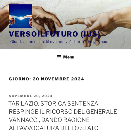
Salta
al
contenuto
VERSOILFUTURO (IUS)
"Giustizia non esiste là ove non vi è libertà"- Luigi Einaudi
Menu
GIORNO:
20 NOVEMBRE 2024
PUBBLICATO
NOVEMBRE 20, 2024
IL
TAR LAZIO: STORICA SENTENZA
RESPINGE IL RICORSO DEL GENERALE
VANNACCI, DANDO RAGIONE
ALL’AVVOCATURA DELLO STATO