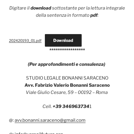
Digitare il
download
sottostante per la lettura integrale
della sentenza in formato
pdf
:
Download
202420193_01.pdf
*****************
(Per approfondimenti e consulenza)
STUDIO LEGALE BONANNI SARACENO
Avv. Fabrizio Valerio Bonanni Saraceno
Viale Giulio Cesare, 59 – 00192 – Roma
Cell.
+39 346963734
1
@:
avv.bonanni.saraceno@gmail.com