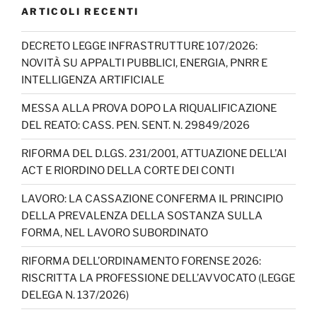
b
t
e
s
i
ARTICOLI RECENTI
o
e
d
A
v
o
r
I
p
i
DECRETO LEGGE INFRASTRUTTURE 107/2026:
k
n
p
d
NOVITÀ SU APPALTI PUBBLICI, ENERGIA, PNRR E
i
INTELLIGENZA ARTIFICIALE
MESSA ALLA PROVA DOPO LA RIQUALIFICAZIONE
DEL REATO: CASS. PEN. SENT. N. 29849/2026
RIFORMA DEL D.LGS. 231/2001, ATTUAZIONE DELL’AI
ACT E RIORDINO DELLA CORTE DEI CONTI
LAVORO: LA CASSAZIONE CONFERMA IL PRINCIPIO
DELLA PREVALENZA DELLA SOSTANZA SULLA
FORMA, NEL LAVORO SUBORDINATO
RIFORMA DELL’ORDINAMENTO FORENSE 2026:
RISCRITTA LA PROFESSIONE DELL’AVVOCATO (LEGGE
DELEGA N. 137/2026)