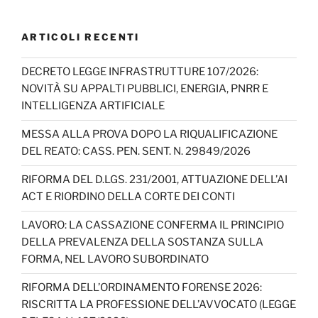
a
st
k
n
w
o
c
a
T
k
itt
u
ARTICOLI RECENTI
e
gr
o
e
er
T
b
a
k
dI
u
DECRETO LEGGE INFRASTRUTTURE 107/2026:
NOVITÀ SU APPALTI PUBBLICI, ENERGIA, PNRR E
o
m
n
b
INTELLIGENZA ARTIFICIALE
o
e
MESSA ALLA PROVA DOPO LA RIQUALIFICAZIONE
k
C
DEL REATO: CASS. PEN. SENT. N. 29849/2026
h
RIFORMA DEL D.LGS. 231/2001, ATTUAZIONE DELL’AI
a
ACT E RIORDINO DELLA CORTE DEI CONTI
n
LAVORO: LA CASSAZIONE CONFERMA IL PRINCIPIO
n
DELLA PREVALENZA DELLA SOSTANZA SULLA
el
FORMA, NEL LAVORO SUBORDINATO
RIFORMA DELL’ORDINAMENTO FORENSE 2026:
RISCRITTA LA PROFESSIONE DELL’AVVOCATO (LEGGE