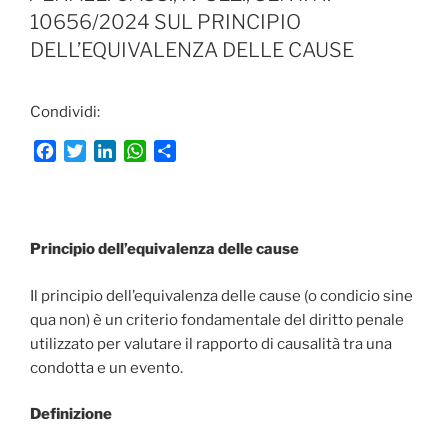
o
e
d
A
v
10656/2024 SUL PRINCIPIO
o
r
I
p
i
DELL’EQUIVALENZA DELLE CAUSE
k
n
p
d
i
Condividi:
F
T
L
W
C
a
w
i
h
o
c
i
n
a
n
e
t
k
t
d
b
t
e
s
i
Principio dell’equivalenza delle cause
o
e
d
A
v
o
r
I
p
i
Il principio dell’equivalenza delle cause (o condicio sine
k
n
p
d
qua non) è un criterio fondamentale del diritto penale
i
utilizzato per valutare il rapporto di causalità tra una
condotta e un evento.
Definizione