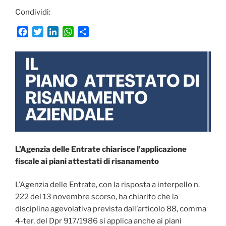
Condividi:
F
T
L
W
C
a
w
i
h
o
c
i
n
a
n
e
t
k
t
d
b
t
e
s
i
o
e
d
A
v
o
r
I
p
i
k
n
p
d
i
L’Agenzia delle Entrate chiarisce l’applicazione
fiscale ai piani attestati di risanamento
L’Agenzia delle Entrate, con la risposta a interpello n.
222 del 13 novembre scorso, ha chiarito che la
disciplina agevolativa prevista dall’articolo 88, comma
4-ter, del Dpr 917/1986 si applica anche ai piani