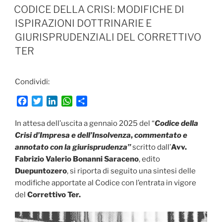
b
t
e
s
i
IL
CODICE DELLA CRISI: MODIFICHE DI
o
e
d
A
v
ISPIRAZIONI DOTTRINARIE E
o
r
I
p
i
GIURISPRUDENZIALI DEL CORRETTIVO
k
n
p
d
i
TER
Condividi:
F
T
L
W
C
a
w
i
h
o
c
i
n
a
n
In attesa dell’uscita a gennaio 2025 del “
Codice della
e
t
k
t
d
Crisi d’Impresa e dell’Insolvenza
,
commentato e
b
t
e
s
i
annotato con la giurisprudenza”
scritto dall’
Avv.
o
e
d
A
v
Fabrizio Valerio Bonanni Saraceno
, edito
o
r
I
p
i
Duepuntozero
, si riporta di seguito una sintesi delle
k
n
p
d
modifiche apportate al Codice con l’entrata in vigore
i
del
Correttivo Ter.