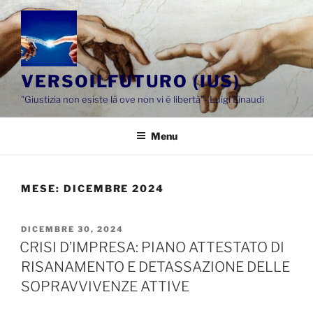
Salta
al
contenuto
VERSOILFUTURO (IUS)
"Giustizia non esiste là ove non vi è libertà"- Luigi Einaudi
Menu
MESE:
DICEMBRE 2024
PUBBLICATO
DICEMBRE 30, 2024
IL
CRISI D’IMPRESA: PIANO ATTESTATO DI
RISANAMENTO E DETASSAZIONE DELLE
SOPRAVVIVENZE ATTIVE