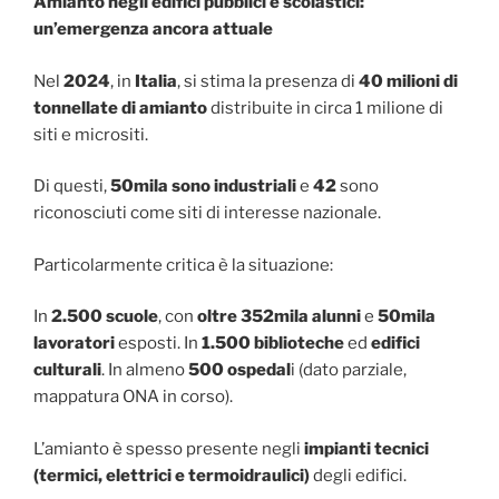
Amianto negli edifici pubblici e scolastici:
un’emergenza ancora attuale
Nel
2024
, in
Italia
, si stima la presenza di
40 milioni di
tonnellate di amianto
distribuite in circa 1 milione di
siti e micrositi.
Di questi,
50mila sono industriali
e
42
sono
riconosciuti come siti di interesse nazionale.
Particolarmente critica è la situazione:
In
2.500 scuole
, con
oltre 352mila alunni
e
50mila
lavoratori
esposti. In
1.500 biblioteche
ed
edifici
culturali
. In almeno
500 ospedal
i (dato parziale,
mappatura ONA in corso).
L’amianto è spesso presente negli
impianti tecnici
(termici, elettrici e termoidraulici)
degli edifici.