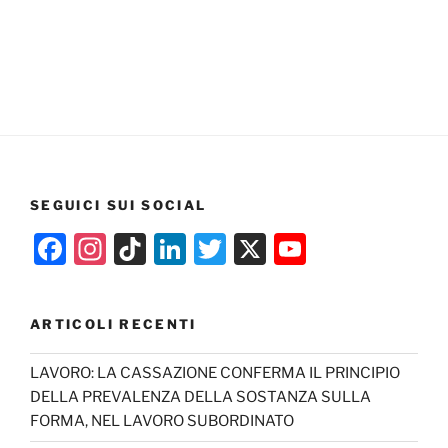
SEGUICI SUI SOCIAL
F
In
Ti
Li
T
X
Y
a
st
k
n
w
o
c
a
T
k
itt
u
ARTICOLI RECENTI
e
gr
o
e
er
T
b
a
k
dI
u
LAVORO: LA CASSAZIONE CONFERMA IL PRINCIPIO
DELLA PREVALENZA DELLA SOSTANZA SULLA
o
m
n
b
FORMA, NEL LAVORO SUBORDINATO
o
e