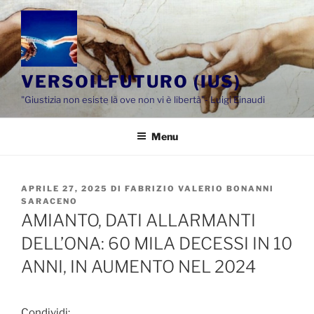
Salta
al
contenuto
VERSOILFUTURO (IUS)
"Giustizia non esiste là ove non vi è libertà"- Luigi Einaudi
Menu
PUBBLICATO
APRILE 27, 2025
DI
FABRIZIO VALERIO BONANNI
IL
SARACENO
AMIANTO, DATI ALLARMANTI
DELL’ONA: 60 MILA DECESSI IN 10
ANNI, IN AUMENTO NEL 2024
Condividi: