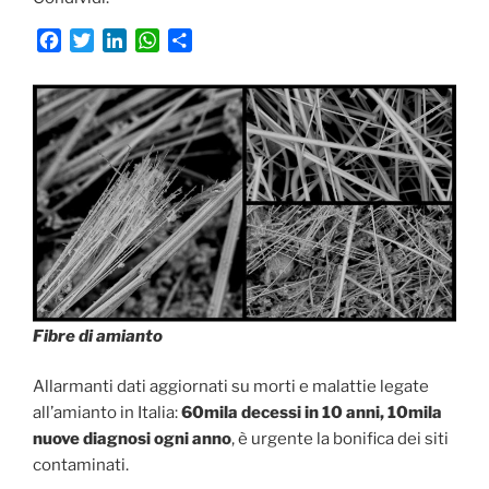
F
T
L
W
C
a
w
i
h
o
c
i
n
a
n
e
t
k
t
d
b
t
e
s
i
o
e
d
A
v
o
r
I
p
i
k
n
p
d
i
Fibre di amianto
Allarmanti dati aggiornati su morti e malattie legate
all’amianto in Italia:
60mila decessi in 10 anni, 10mila
nuove diagnosi ogni anno
, è urgente la bonifica dei siti
contaminati.