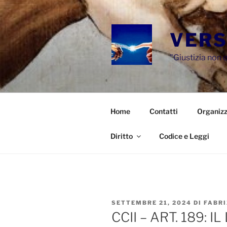
Salta
al
contenuto
VERS
"Giustizia non e
Home
Contatti
Organizz
Diritto
Codice e Leggi
PUBBLICATO
SETTEMBRE 21, 2024
DI
FABRI
IL
CCII – ART. 189: 