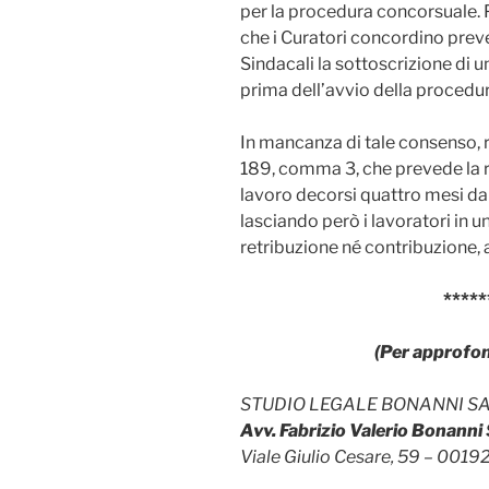
per la procedura concorsuale. P
che i Curatori concordino prev
Sindacali la sottoscrizione di 
prima dell’avvio della procedu
In mancanza di tale consenso, re
189, comma 3, che prevede la r
lavoro decorsi quattro mesi dall
lasciando però i lavoratori in 
retribuzione né contribuzione, a
*****
(Per approfo
STUDIO LEGALE BONANNI S
Avv. Fabrizio Valerio Bonann
Viale Giulio Cesare, 59 – 001