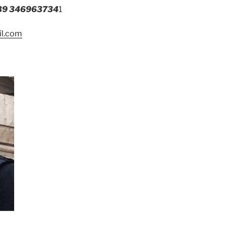
39 346963734
1
il.com