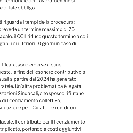
 Territoriale del Lavoro, benché si
 di tale obbligo.
ti riguarda i tempi della procedura:
 prevede un termine massimo di 75
acale, il CCII riduce questo termine a soli
bili di ulteriori 10 giorni in caso di
ificata, sono emerse alcune
ste, la fine dell’esonero contributivo a
uali a partire dal 2024 ha generato
Curatele. Un’altra problematica è legata
zazioni Sindacali, che spesso rifiutano
 di licenziamento collettivo,
uazione per i Curatori e i creditori.
cale, il contributo per il licenziamento
triplicato, portando a costi aggiuntivi