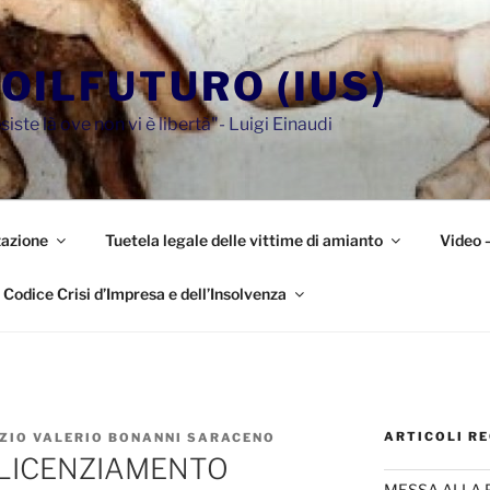
OILFUTURO (IUS)
siste là ove non vi è libertà"- Luigi Einaudi
azione
Tuetela legale delle vittime di amianto
Video 
Codice Crisi d’Impresa e dell’Insolvenza
ARTICOLI RE
ZIO VALERIO BONANNI SARACENO
IL LICENZIAMENTO
MESSA ALLA 