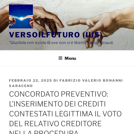
Salta
al
contenuto
VERSOILFUTURO (IUS)
"Giustizia non esiste là ove non vi è libertà"- Luigi Einaudi
Menu
PUBBLICATO
FEBBRAIO 22, 2025
DI
FABRIZIO VALERIO BONANNI
IL
SARACENO
CONCORDATO PREVENTIVO:
L’INSERIMENTO DEI CREDITI
CONTESTATI LEGITTIMA IL VOTO
DEL RELATIVO CREDITORE
NELLA PROCEDURA