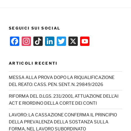
SEGUICI SUI SOCIAL
F
In
Ti
Li
T
X
Y
a
st
k
n
w
o
c
a
T
k
itt
u
ARTICOLI RECENTI
e
gr
o
e
er
T
b
a
k
dI
u
MESSA ALLA PROVA DOPO LA RIQUALIFICAZIONE
DEL REATO: CASS. PEN. SENT. N. 29849/2026
o
m
n
b
o
e
RIFORMA DEL D.LGS. 231/2001, ATTUAZIONE DELL’AI
ACT E RIORDINO DELLA CORTE DEI CONTI
k
C
h
LAVORO: LA CASSAZIONE CONFERMA IL PRINCIPIO
DELLA PREVALENZA DELLA SOSTANZA SULLA
a
FORMA, NEL LAVORO SUBORDINATO