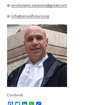
@:
avv.bonanni.saraceno@gmail.com
@:
info@versoilfuturo.org
Condividi:
F
T
L
W
C