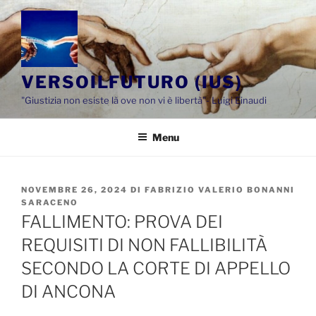
Salta
al
contenuto
VERSOILFUTURO (IUS)
"Giustizia non esiste là ove non vi è libertà"- Luigi Einaudi
Menu
PUBBLICATO
NOVEMBRE 26, 2024
DI
FABRIZIO VALERIO BONANNI
IL
SARACENO
FALLIMENTO: PROVA DEI
REQUISITI DI NON FALLIBILITÀ
SECONDO LA CORTE DI APPELLO
DI ANCONA