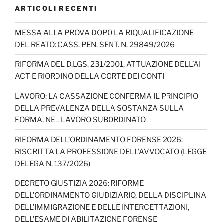
c
a
T
k
itt
u
ARTICOLI RECENTI
e
gr
o
e
er
T
b
a
k
dI
u
MESSA ALLA PROVA DOPO LA RIQUALIFICAZIONE
DEL REATO: CASS. PEN. SENT. N. 29849/2026
o
m
n
b
o
e
RIFORMA DEL D.LGS. 231/2001, ATTUAZIONE DELL’AI
ACT E RIORDINO DELLA CORTE DEI CONTI
k
C
h
LAVORO: LA CASSAZIONE CONFERMA IL PRINCIPIO
DELLA PREVALENZA DELLA SOSTANZA SULLA
a
FORMA, NEL LAVORO SUBORDINATO
n
RIFORMA DELL’ORDINAMENTO FORENSE 2026:
n
RISCRITTA LA PROFESSIONE DELL’AVVOCATO (LEGGE
el
DELEGA N. 137/2026)
DECRETO GIUSTIZIA 2026: RIFORME
DELL’ORDINAMENTO GIUDIZIARIO, DELLA DISCIPLINA
DELL’IMMIGRAZIONE E DELLE INTERCETTAZIONI,
DELL’ESAME DI ABILITAZIONE FORENSE