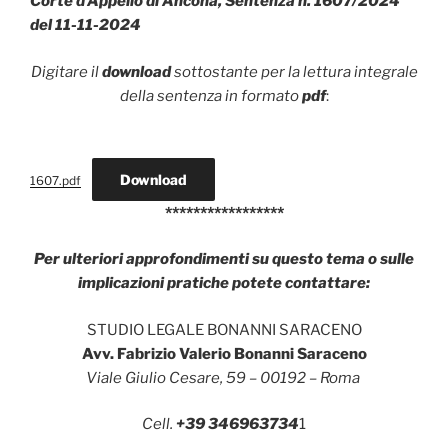
Corte d’Appello di Ancona, Sentenza n. 1607/2024
del 11-11-2024
Digitare il
download
sottostante per la lettura integrale
della sentenza in formato
pdf
:
Download
1607.pdf
*****************
Per ulteriori approfondimenti su questo tema o sulle
implicazioni pratiche potete contattare:
STUDIO LEGALE BONANNI SARACENO
Avv. Fabrizio Valerio Bonanni Saraceno
Viale Giulio Cesare, 59 – 00192 – Roma
Cell.
+39 346963734
1