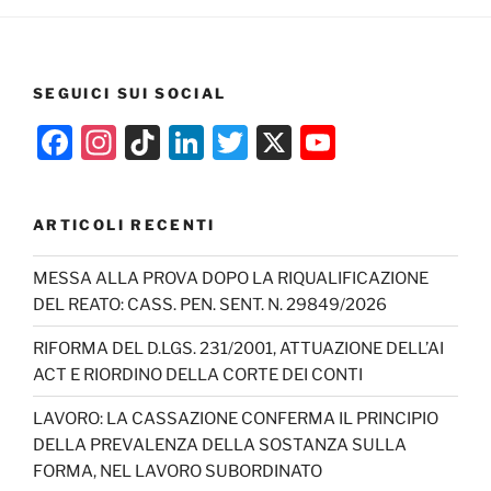
SEGUICI SUI SOCIAL
F
In
Ti
Li
T
X
Y
a
st
k
n
w
o
c
a
T
k
itt
u
ARTICOLI RECENTI
e
gr
o
e
er
T
b
a
k
dI
u
MESSA ALLA PROVA DOPO LA RIQUALIFICAZIONE
DEL REATO: CASS. PEN. SENT. N. 29849/2026
o
m
n
b
o
e
RIFORMA DEL D.LGS. 231/2001, ATTUAZIONE DELL’AI
ACT E RIORDINO DELLA CORTE DEI CONTI
k
C
h
LAVORO: LA CASSAZIONE CONFERMA IL PRINCIPIO
DELLA PREVALENZA DELLA SOSTANZA SULLA
a
FORMA, NEL LAVORO SUBORDINATO