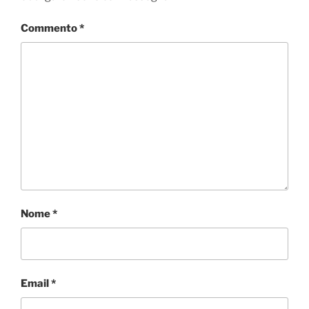
k
n
p
d
i
Commento
*
Nome
*
Email
*