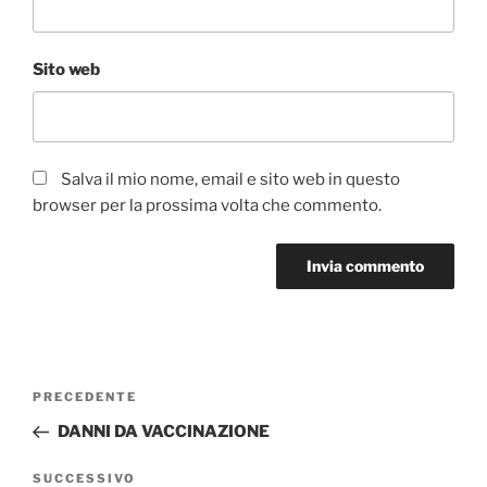
Sito web
Salva il mio nome, email e sito web in questo
browser per la prossima volta che commento.
Navigazione
Articolo
PRECEDENTE
articoli
precedente:
DANNI DA VACCINAZIONE
Articolo
SUCCESSIVO