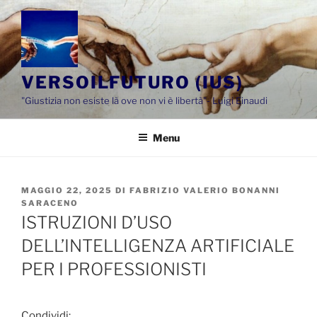
Salta
al
contenuto
VERSOILFUTURO (IUS)
"Giustizia non esiste là ove non vi è libertà"- Luigi Einaudi
Menu
PUBBLICATO
MAGGIO 22, 2025
DI
FABRIZIO VALERIO BONANNI
IL
SARACENO
ISTRUZIONI D’USO
DELL’INTELLIGENZA ARTIFICIALE
PER I PROFESSIONISTI
Condividi: