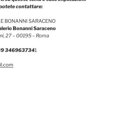
potete contattare:
LE BONANNI SARACENO
Valerio Bonanni Saraceno
ni, 27 – 00195 – Roma
39 346963734
1
il.com