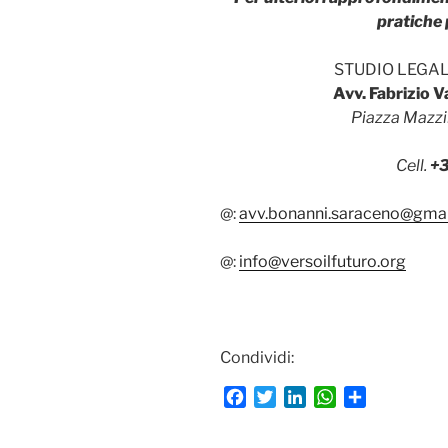
pratiche 
STUDIO LEGA
Avv. Fabrizio 
Piazza Mazzi
Cell.
+
@:
avv.bonanni.saraceno@gma
@:
info@versoilfuturo.org
Condividi:
F
T
L
W
C
a
w
i
h
o
c
i
n
a
n