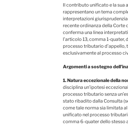
Il contributo unificato e la sua 
rappresentano un tema comples
interpretazioni giurisprudenzial
recente ordinanza della Corte 
conferma una linea interpretat
l’articolo 13, comma 1-quater, d
processo tributario d’appello, 
esclusivamente al processo civ
Argomenti a sostegno dell’ina
1. Natura eccezionale della n
disciplina un’ipotesi ecceziona
processo tributario senza un’e
stato ribadito dalla Consulta (s
come tale norma sia limitata al
unificato nel processo tributa
comma 6-quater dello stesso a