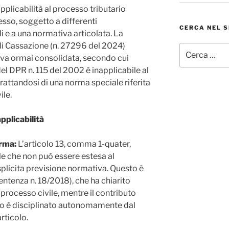
applicabilità al processo tributario
so, soggetto a differenti
CERCA NEL S
i e a una normativa articolata. La
di Cassazione (n. 27296 del 2024)
Cerca:
iva ormai consolidata, secondo cui
el DPR n. 115 del 2002 è inapplicabile al
trattandosi di una norma speciale riferita
ile.
pplicabilità
orma:
L’articolo 13, comma 1-quater,
le che non può essere estesa al
splicita previsione normativa. Questo è
entenza n. 18/2018), che ha chiarito
 processo civile, mentre il contributo
rio è disciplinato autonomamente dal
rticolo.