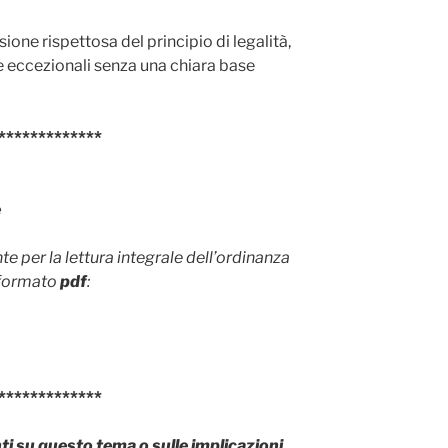
sione rispettosa del principio di legalità,
e eccezionali senza una chiara base
*************
e
e per la lettura integrale dell’ordinanza
 formato
pdf
:
*************
i su questo tema o sulle implicazioni