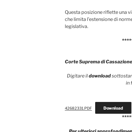
Questa posizione riflette una vi
che limita l’estensione di norm
legislativa.
****
Corte Suprema di Cassazion
Digitare il
download
sottostant
in
Download
42682331.PDF
****
Per ulteriori approfondiment