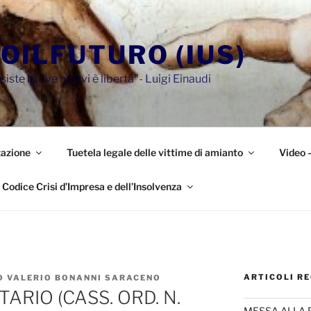
OILFUTURO (IUS)
siste là ove non vi è libertà"- Luigi Einaudi
azione
Tuetela legale delle vittime di amianto
Video 
Codice Crisi d’Impresa e dell’Insolvenza
ARTICOLI RE
O VALERIO BONANNI SARACENO
ARIO (CASS. ORD. N.
MESSA ALLA 