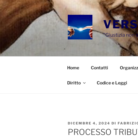
Salta
al
contenuto
VERS
"Giustizia non e
Home
Contatti
Organizz
Diritto
Codice e Leggi
PUBBLICATO
DICEMBRE 4, 2024
DI
FABRIZI
IL
PROCESSO TRIBUT