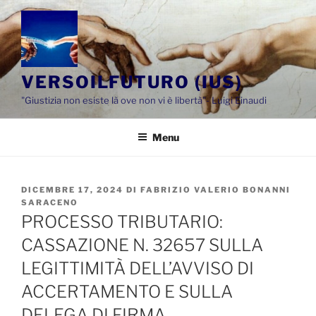
Salta
al
contenuto
VERSOILFUTURO (IUS)
"Giustizia non esiste là ove non vi è libertà"- Luigi Einaudi
Menu
PUBBLICATO
DICEMBRE 17, 2024
DI
FABRIZIO VALERIO BONANNI
IL
SARACENO
PROCESSO TRIBUTARIO:
CASSAZIONE N. 32657 SULLA
LEGITTIMITÀ DELL’AVVISO DI
ACCERTAMENTO E SULLA
DELEGA DI FIRMA