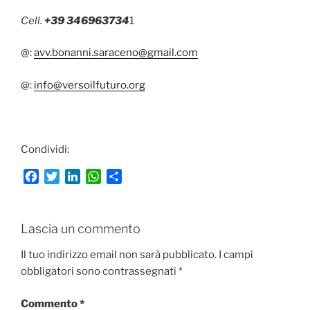
Cell.
+39 346963734
1
@:
avv.bonanni.saraceno@gmail.com
@:
info@versoilfuturo.org
Condividi:
F
T
L
W
C
a
w
i
h
o
c
i
n
a
n
e
t
k
t
d
Lascia un commento
b
t
e
s
i
o
e
d
A
v
Il tuo indirizzo email non sarà pubblicato.
I campi
o
r
I
p
i
obbligatori sono contrassegnati
*
k
n
p
d
i
Commento
*