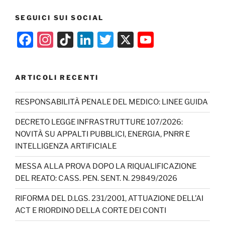
SEGUICI SUI SOCIAL
F
In
Ti
Li
T
X
Y
a
st
k
n
w
o
c
a
T
k
itt
u
ARTICOLI RECENTI
e
gr
o
e
er
T
b
a
k
dI
u
RESPONSABILITÀ PENALE DEL MEDICO: LINEE GUIDA
o
m
n
b
DECRETO LEGGE INFRASTRUTTURE 107/2026:
o
e
NOVITÀ SU APPALTI PUBBLICI, ENERGIA, PNRR E
INTELLIGENZA ARTIFICIALE
k
C
h
MESSA ALLA PROVA DOPO LA RIQUALIFICAZIONE
DEL REATO: CASS. PEN. SENT. N. 29849/2026
a
n
RIFORMA DEL D.LGS. 231/2001, ATTUAZIONE DELL’AI
ACT E RIORDINO DELLA CORTE DEI CONTI
n