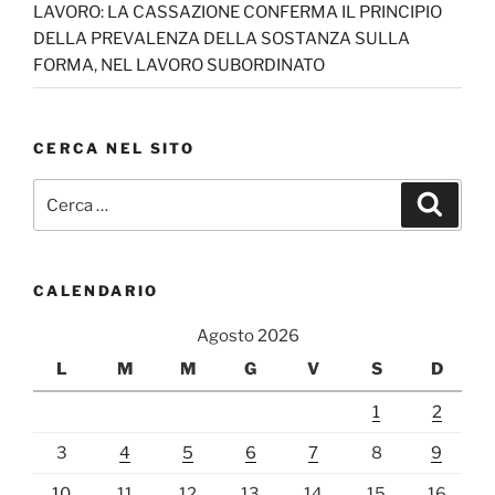
el
LAVORO: LA CASSAZIONE CONFERMA IL PRINCIPIO
DELLA PREVALENZA DELLA SOSTANZA SULLA
FORMA, NEL LAVORO SUBORDINATO
CERCA NEL SITO
Cerca:
Cerca
CALENDARIO
Agosto 2026
L
M
M
G
V
S
D
1
2
3
4
5
6
7
8
9
10
11
12
13
14
15
16