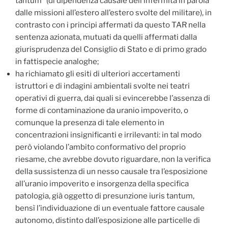
tantum” (di dipendenza causale dell’infermità in parola
dalle missioni all’estero all’estero svolte del militare), in
contrasto con i principi affermati da questo TAR nella
sentenza azionata, mutuati da quelli affermati dalla
giurisprudenza del Consiglio di Stato e di primo grado
in fattispecie analoghe;
ha richiamato gli esiti di ulteriori accertamenti
istruttori e di indagini ambientali svolte nei teatri
operativi di guerra, dai quali si evincerebbe l’assenza di
forme di contaminazione da uranio impoverito, o
comunque la presenza di tale elemento in
concentrazioni insignificanti e irrilevanti: in tal modo
però violando l’ambito conformativo del proprio
riesame, che avrebbe dovuto riguardare, non la verifica
della sussistenza di un nesso causale tra l’esposizione
all’uranio impoverito e insorgenza della specifica
patologia, già oggetto di presunzione iuris tantum,
bensì l’individuazione di un eventuale fattore causale
autonomo, distinto dall’esposizione alle particelle di