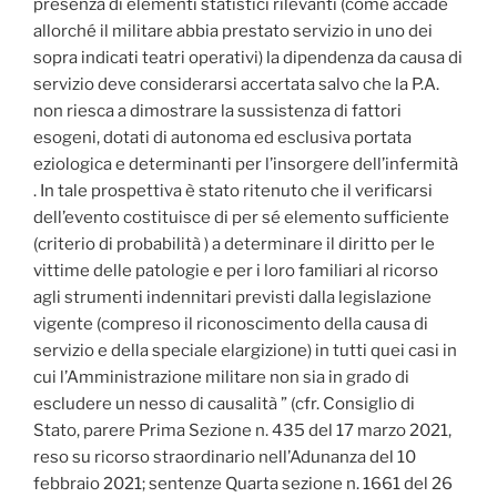
presenza di elementi statistici rilevanti (come accade
allorché il militare abbia prestato servizio in uno dei
sopra indicati teatri operativi) la dipendenza da causa di
servizio deve considerarsi accertata salvo che la P.A.
non riesca a dimostrare la sussistenza di fattori
esogeni, dotati di autonoma ed esclusiva portata
eziologica e determinanti per l’insorgere dell’infermità
. In tale prospettiva è stato ritenuto che il verificarsi
dell’evento costituisce di per sé elemento sufficiente
(criterio di probabilità ) a determinare il diritto per le
vittime delle patologie e per i loro familiari al ricorso
agli strumenti indennitari previsti dalla legislazione
vigente (compreso il riconoscimento della causa di
servizio e della speciale elargizione) in tutti quei casi in
cui l’Amministrazione militare non sia in grado di
escludere un nesso di causalità ” (cfr. Consiglio di
Stato, parere Prima Sezione n. 435 del 17 marzo 2021,
reso su ricorso straordinario nell’Adunanza del 10
febbraio 2021; sentenze Quarta sezione n. 1661 del 26