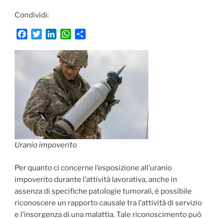
Condividi:
F
T
L
W
C
a
w
i
h
o
c
i
n
a
n
e
t
k
t
d
b
t
e
s
i
o
e
d
A
v
o
r
I
p
i
k
n
p
d
i
Uranio impoverito
Per quanto ci concerne l’esposizione all’uranio
impoverito durante l’attività lavorativa, anche in
assenza di specifiche patologie tumorali, è possibile
riconoscere un rapporto causale tra l’attività di servizio
e l’insorgenza di una malattia. Tale riconoscimento può