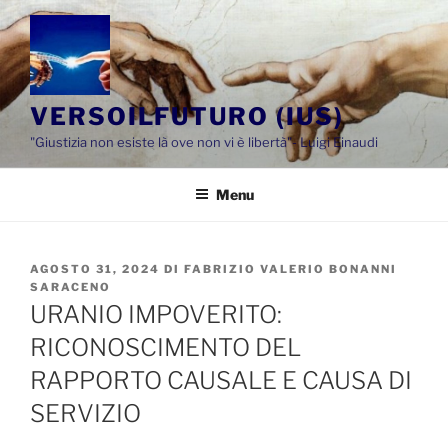
Salta
al
contenuto
VERSOILFUTURO (IUS)
"Giustizia non esiste là ove non vi è libertà"- Luigi Einaudi
Menu
PUBBLICATO
AGOSTO 31, 2024
DI
FABRIZIO VALERIO BONANNI
IL
SARACENO
URANIO IMPOVERITO:
RICONOSCIMENTO DEL
RAPPORTO CAUSALE E CAUSA DI
SERVIZIO