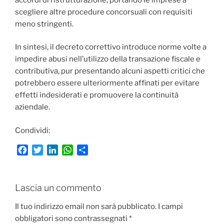
scegliere altre procedure concorsuali con requisiti
meno stringenti.
In sintesi, il decreto correttivo introduce norme volte a
impedire abusi nell’utilizzo della transazione fiscale e
contributiva, pur presentando alcuni aspetti critici che
potrebbero essere ulteriormente affinati per evitare
effetti indesiderati e promuovere la continuità
aziendale.
Condividi:
F
T
L
W
C
a
w
i
h
o
c
i
n
a
n
e
t
k
t
d
Lascia un commento
b
t
e
s
i
o
e
d
A
v
Il tuo indirizzo email non sarà pubblicato.
I campi
o
r
I
p
i
obbligatori sono contrassegnati
*