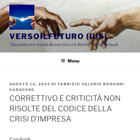
Salta
al
contenuto
VERSOILFUTURO (IUS)
"Giustizia non esiste là ove non vi è libertà"- Luigi Einaudi
Menu
PUBBLICATO
AGOSTO 14, 2024
DI
FABRIZIO VALERIO BONANNI
IL
SARACENO
CORRETTIVO E CRITICITÀ NON
RISOLTE DEL CODICE DELLA
CRISI D’IMPRESA
Condividi: