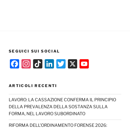
SEGUICI SUI SOCIAL
F
In
Ti
Li
T
X
Y
a
st
k
n
w
o
c
a
T
k
itt
u
ARTICOLI RECENTI
e
gr
o
e
er
T
b
a
k
dI
u
LAVORO: LA CASSAZIONE CONFERMA IL PRINCIPIO
DELLA PREVALENZA DELLA SOSTANZA SULLA
o
m
n
b
FORMA, NEL LAVORO SUBORDINATO
o
e
RIFORMA DELL’ORDINAMENTO FORENSE 2026:
k
C