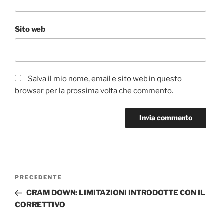
Sito web
Salva il mio nome, email e sito web in questo
browser per la prossima volta che commento.
Navigazione
Articolo
PRECEDENTE
articoli
precedente:
CRAM DOWN: LIMITAZIONI INTRODOTTE CON IL
CORRETTIVO