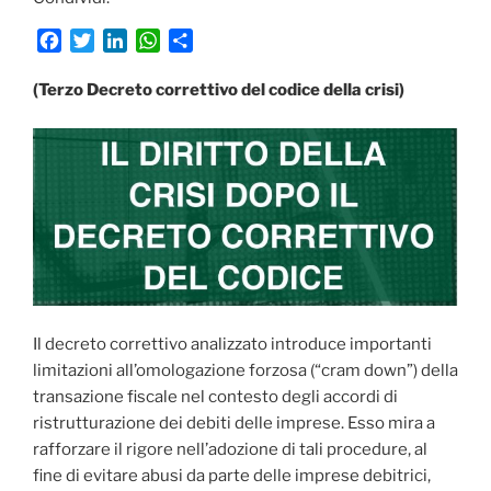
F
T
L
W
C
a
w
i
h
o
c
i
n
a
n
(Terzo Decreto correttivo del codice della crisi)
e
t
k
t
d
b
t
e
s
i
o
e
d
A
v
o
r
I
p
i
k
n
p
d
i
Il decreto correttivo analizzato introduce importanti
limitazioni all’omologazione forzosa (“cram down”) della
transazione fiscale nel contesto degli accordi di
ristrutturazione dei debiti delle imprese. Esso mira a
rafforzare il rigore nell’adozione di tali procedure, al
fine di evitare abusi da parte delle imprese debitrici,