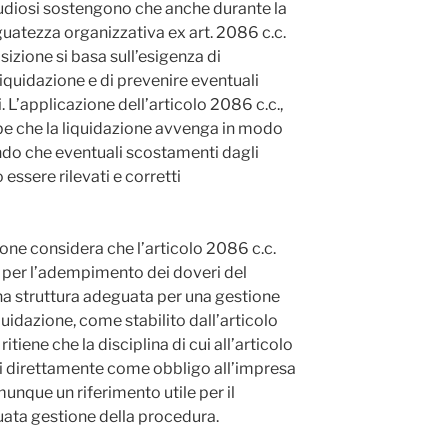
udiosi sostengono che anche durante la
eguatezza organizzativa ex art. 2086 c.c.
izione si basa sull’esigenza di
iquidazione e di prevenire eventuali
i. L’applicazione dell’articolo 2086 c.c.,
be che la liquidazione avvenga in modo
ndo che eventuali scostamenti dagli
ssere rilevati e corretti
ione considera che l’articolo 2086 c.c.
 per l’adempimento dei doveri del
una struttura adeguata per una gestione
quidazione, come stabilito dall’articolo
tiene che la disciplina di cui all’articolo
i direttamente come obbligo all’impresa
unque un riferimento utile per il
uata gestione della procedura.