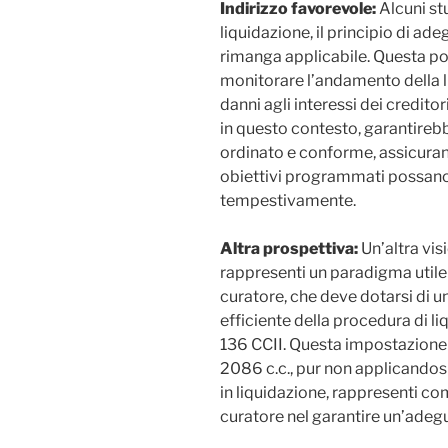
Indirizzo favorevole:
Alcuni st
liquidazione, il principio di ad
rimanga applicabile. Questa pos
monitorare l’andamento della l
danni agli interessi dei creditor
in questo contesto, garantireb
ordinato e conforme, assicura
obiettivi programmati possano e
tempestivamente.
Altra prospettiva:
Un’altra vis
rappresenti un paradigma utile
curatore, che deve dotarsi di 
efficiente della procedura di li
136 CCII. Questa impostazione ri
2086 c.c., pur non applicandos
in liquidazione, rappresenti com
curatore nel garantire un’adeg