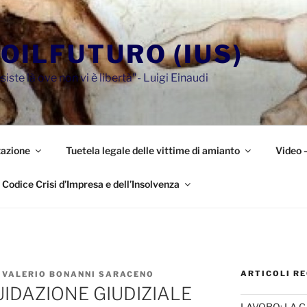
OILFUTURO (IUS)
siste là ove non vi è libertà"- Luigi Einaudi
azione
Tuetela legale delle vittime di amianto
Video 
Codice Crisi d’Impresa e dell’Insolvenza
ARTICOLI RE
 VALERIO BONANNI SARACENO
UIDAZIONE GIUDIZIALE
LAVORO: LA 