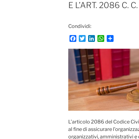
E L’ART. 2086 C. C.
Condividi:
F
T
L
W
C
a
w
i
h
o
c
i
n
a
n
e
t
k
t
d
b
t
e
s
i
o
e
d
A
v
o
r
I
p
i
k
n
p
d
i
L’articolo 2086 del Codice Civil
al fine di assicurare l’organizz
organizzativi, amministrativi e 