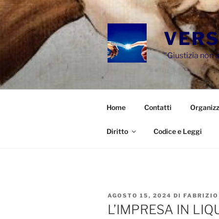
Salta
al
contenuto
VERS
"Giustizia non e
Home
Contatti
Organizz
Diritto
Codice e Leggi
PUBBLICATO
AGOSTO 15, 2024
DI
FABRIZIO
IL
L’IMPRESA IN LIQ