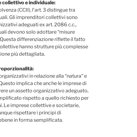
collettivo e individuale:
lvenza (CCII), l’art. 3 distingue tra
uali. Gli imprenditori collettivi sono
izzativi adeguati ex art. 2086 c.c.,
duali devono solo adottare “misure
 Questa differenziazione riflette il fatto
 collettive hanno strutture più complesse
one più dettagliata.
roporzionalità:
organizzativi in relazione alla “natura” e
 Questo implica che anche le imprese di
ere un assetto organizzativo adeguato,
lificato rispetto a quello richiesto per
 Le imprese collettive e societarie,
que rispettare i principi di
bbene in forma semplificata.