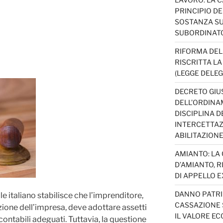
PRINCIPIO D
SOSTANZA SU
SUBORDINAT
RIFORMA DEL
RISCRITTA L
(LEGGE DELEG
DECRETO GIUS
DELL’ORDINAM
DISCIPLINA D
INTERCETTAZI
ABILITAZION
AMIANTO: LA
D’AMIANTO, R
DI APPELLO EX
DANNO PATRI
e italiano stabilisce che l’imprenditore,
CASSAZIONE S
azione dell’impresa, deve adottare assetti
IL VALORE E
contabili adeguati. Tuttavia, la questione