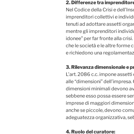
2. Differenze tra imprenditore 
Nel Codice della Crisi e dell’Inso
imprenditori collettivi e individ
tenuti ad adottare assetti organ
mentre gli imprenditori indivi
idonee” per far fronte alla crisi.
che le società e le altre forme
e richiedono una regolamentazi
3. Rilevanza dimensionale e p
L’art. 2086 c.c. impone assetti 
alle “dimensioni” dell’impresa.
dimensioni minimali devono av
sebbene esso possa essere semp
imprese di maggiori dimensioni.
anche se piccole, devono comun
adeguatezza organizzativa, se
4. Ruolo del curatore: