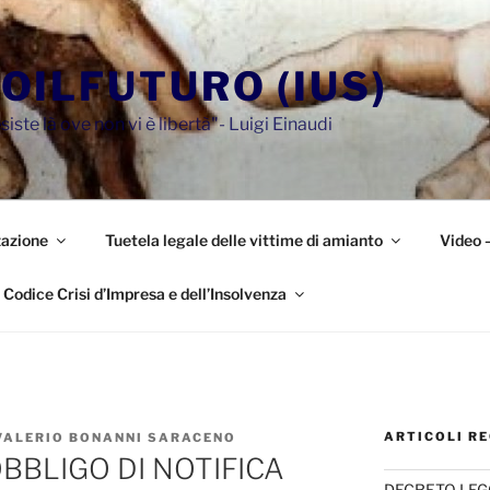
OILFUTURO (IUS)
siste là ove non vi è libertà"- Luigi Einaudi
azione
Tuetela legale delle vittime di amianto
Video 
Codice Crisi d’Impresa e dell’Insolvenza
ARTICOLI RE
VALERIO BONANNI SARACENO
OBBLIGO DI NOTIFICA
DECRETO LEG