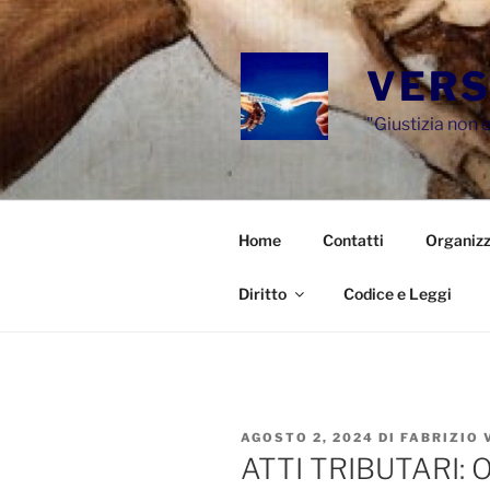
Salta
al
contenuto
VERS
"Giustizia non e
Home
Contatti
Organizz
Diritto
Codice e Leggi
PUBBLICATO
AGOSTO 2, 2024
DI
FABRIZIO 
IL
ATTI TRIBUTARI: 