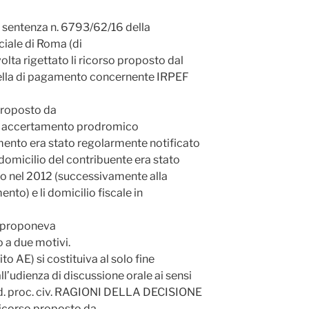
a sentenza n. 6793/62/16 della
iale di Roma (di
olta rigettato li ricorso proposto dal
ella di pagamento concernente IRPEF
 proposto da
 di accertamento prodromico
mento era stato regolarmente notificato
 domicilio del contribuente era stato
o nel 2012 (successivamente alla
nto) e li domicilio fiscale in
o proponeva
o a due motivi.
to AE) si costituiva al solo fine
ll’udienza di discussione orale ai sensi
od. proc. civ. RAGIONI DELLA DECISIONE
ricorso proposto da