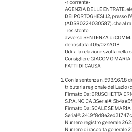
-ricorrente-
AGENZIA DELLE ENTRATE, elet
DEI PORTOGHESI 12, presso
(ADS80224030587), che al rap
-resistente-
avverso SENTENZA di COMM. T
depositata il 05/02/2018.
Udita la relazione svolta nella
Consigliere GIACOMO MARIA
FATTI DI CAUSA
Con la sentenza n. 593/16/18 
tributaria regionale del Lazio (
Firmato Da: BRUSCHETTA ER
S.P.A. NG CA 3Serial#: 5b4a
Firmato Da: SCALE SE MARIA 
Serial#: 2419f8d8e2ed21747c
Numero registro generale 26
Numero di raccolta generale 