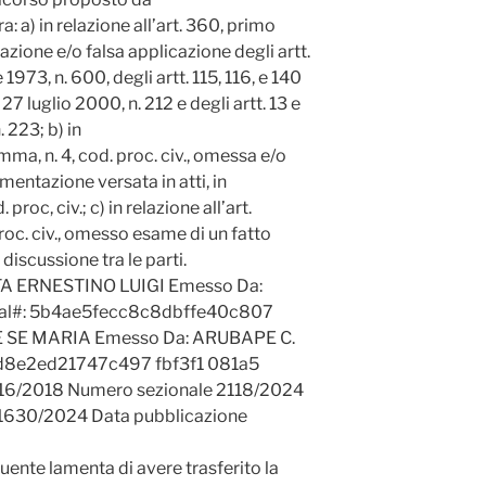
a: a) in relazione all’art. 360, primo
lazione e/o falsa applicazione degli artt.
1973, n. 600, degli artt. 115, 116, e 140
1. 27 luglio 2000, n. 212 e degli artt. 13 e
 223; b) in
mma, n. 4, cod. proc. civ., omessa e/o
entazione versata in atti, in
 proc, civ.; c) in relazione all’art.
oc. civ., omesso esame di un fatto
discussione tra le parti.
TA ERNESTINO LUIGI Emesso Da:
ial#: 5b4ae5fecc8c8dbffe40c807
LE SE MARIA Emesso Da: ARUBAPE C.
f8d8e2ed21747c497 fbf3f1 081a5
216/2018 Numero sezionale 2118/2024
21630/2024 Data pubblicazione
ibuente lamenta di avere trasferito la