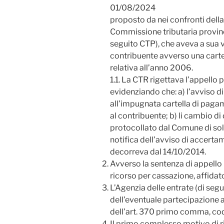
01/08/2024
proposto da nei confronti dell
Commissione tributaria provinc
seguito CTP), che aveva a sua v
contribuente avverso una cart
relativa all’anno 2006.
1.1. La CTR rigettava l’appello
evidenziando che: a) l’avviso
all’impugnata cartella di paga
al contribuente; b) li cambio di
protocollato dal Comune di sol
notifica dell’avviso di accertame
decorreva dal 14/10/2014.
Avverso la sentenza di appell
ricorso per cassazione, affidat
L’Agenzia delle entrate (di segui
dell’eventuale partecipazione a
dell’art. 370 primo comma, c
Il primo complesso motivo di 