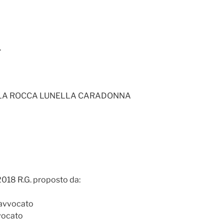
.
 LA ROCCA LUNELLA CARADONNA
/2018 R.G. proposto da:
’avvocato
vvocato