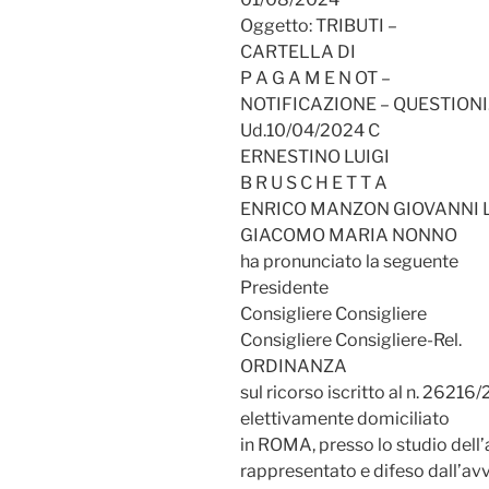
Oggetto: TRIBUTI –
CARTELLA DI
P A G A M E N OT –
NOTIFICAZIONE – QUESTIONI
Ud.10/04/2024 C
ERNESTINO LUIGI
B R U S C H E T T A
ENRICO MANZON GIOVANNI
GIACOMO MARIA NONNO
ha pronunciato la seguente
Presidente
Consigliere Consigliere
Consigliere Consigliere-Rel.
ORDINANZA
sul ricorso iscritto al n. 26216
elettivamente domiciliato
in ROMA, presso lo studio dell
rappresentato e difeso dall’a