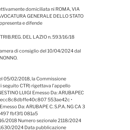
tivamente domiciliata ni ROMA, VIA
 l’AVOCATURA GENERALE DELLO STATO
presenta e difende
RIB.REG. DEL LAZIO n. 593/16/18
 camera di consiglio del 10/04/2024 dal
 NONNO.
del 05/02/2018, la Commissione
di seguito CTR) rigettava l’appello
NESTINO LUIGI Emesso Da: ARUBAPEC
e5fecc8c8dbffe40c807 553ae42c •
Emesso Da: ARUBAPE C. S.P.A. NG CA 3
497 fbf3f1 081a5
216/2018 Numero sezionale 2118/2024
21630/2024 Data pubblicazione