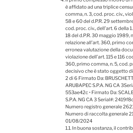
è affidato ad una triplice censur
comma, n. 3, cod. proc. civ., vio
58 e 60 del d.P.R. 29 settembre 
cod. proc. civ., dell’art. 6 della 
18 del d.P.R. 30 maggio 1989, n.
relazione all’art. 360, primo co
erronea valutazione della docum
violazione dell’art. 115 e 116 cod.
360, primo comma, n. 5, cod. pr
decisivo che è stato oggetto di 
2 di 6 Firmato Da: BRUSCHET
ARUBAPEC S.P.A. NG CA 3Ser
553ae42c • Firmato Da: SCA
S.P.A. NG CA 3 Serial#: 2419
Numero registro generale 26
Numero di raccolta generale 
01/08/2024
1.1. In buona sostanza, il contr