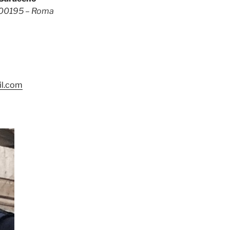
– 00195 – Roma
il.com