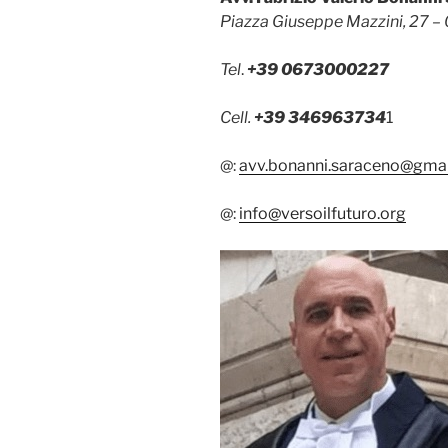
Piazza Giuseppe Mazzini, 27 
Tel
.
+39 0673000227
Cell.
+39 346963734
1
@:
avv.bonanni.saraceno@gma
@:
info@versoilfuturo.org