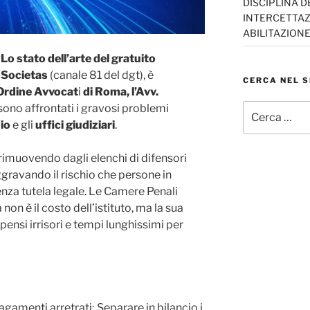
DISCIPLINA D
INTERCETTAZI
ABILITAZION
“Lo stato dell’arte del gratuito
e
Societas
(canale 81 del dgt), è
CERCA NEL S
’Ordine Avvocat
i
di Roma, l’Avv.
Cerca:
i sono affrontati i gravosi problemi
io
e gli
uffici giudiziari
.
rimuovendo dagli elenchi di difensori
aggravando il rischio che persone in
nza tutela legale. Le Camere Penali
on è il costo dell’istituto, ma la sua
ensi irrisori e tempi lunghissimi per
amenti arretrati; Separare in bilancio i