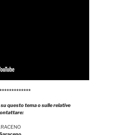
*************
su questo tema o sulle relative
contattare:
ARACENO
i Saraceno