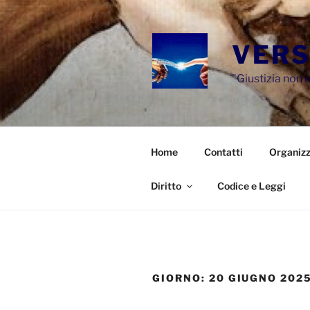
Salta
al
contenuto
VERS
"Giustizia non e
Home
Contatti
Organizz
Diritto
Codice e Leggi
GIORNO:
20 GIUGNO 202