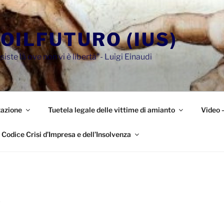
OILFUTURO (IUS)
siste là ove non vi è libertà"- Luigi Einaudi
azione
Tuetela legale delle vittime di amianto
Video 
Codice Crisi d’Impresa e dell’Insolvenza
5