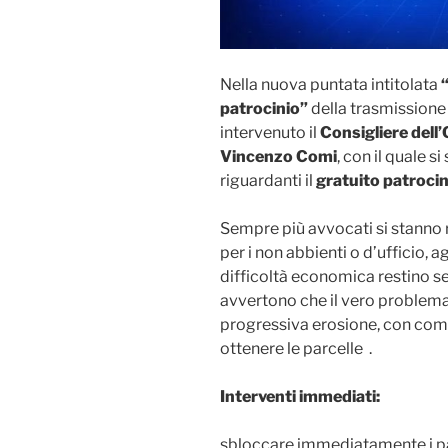
Nella nuova puntata intitolata
patrocinio”
della trasmission
intervenuto il
Consigliere dell
Vincenzo Comi
, con il quale s
riguardanti il
gratuito patrocin
Sempre più avvocati si stanno 
per i non abbienti o d’ufficio, 
difficoltà economica restino se
avvertono che il vero problema n
progressiva erosione, con comp
ottenere le parcelle .
Interventi immediati:
sbloccare immediatamente i pag