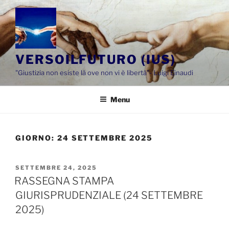
Salta
al
contenuto
VERSOILFUTURO (IUS)
"Giustizia non esiste là ove non vi è libertà"- Luigi Einaudi
Menu
GIORNO:
24 SETTEMBRE 2025
PUBBLICATO
SETTEMBRE 24, 2025
IL
RASSEGNA STAMPA
GIURISPRUDENZIALE (24 SETTEMBRE
2025)