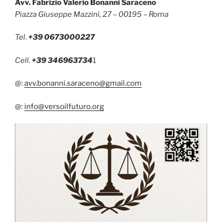
Avv. Fabrizio Valerio Bonanni Saraceno
Piazza Giuseppe Mazzini, 27 – 00195 – Roma
Tel
.
+39 0673000227
Cell.
+39 346963734
1
@:
avv.bonanni.saraceno@gmail.com
@:
info@versoilfuturo.org