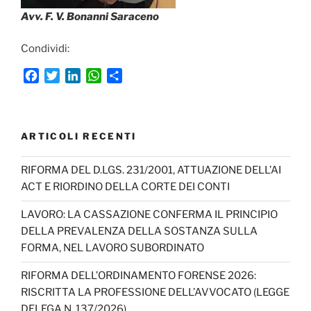
Avv. F. V. Bonanni Saraceno
Condividi:
F
T
L
W
C
a
w
i
h
o
c
i
n
a
n
e
t
k
t
d
b
t
e
s
i
ARTICOLI RECENTI
o
e
d
A
v
o
r
I
p
i
RIFORMA DEL D.LGS. 231/2001, ATTUAZIONE DELL’AI
k
n
p
d
ACT E RIORDINO DELLA CORTE DEI CONTI
i
LAVORO: LA CASSAZIONE CONFERMA IL PRINCIPIO
DELLA PREVALENZA DELLA SOSTANZA SULLA
FORMA, NEL LAVORO SUBORDINATO
RIFORMA DELL’ORDINAMENTO FORENSE 2026:
RISCRITTA LA PROFESSIONE DELL’AVVOCATO (LEGGE
DELEGA N. 137/2026)