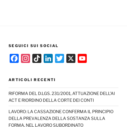
SEGUICI SUI SOCIAL
F
In
Ti
Li
T
X
Y
a
st
k
n
w
o
c
a
T
k
itt
u
ARTICOLI RECENTI
e
gr
o
e
er
T
b
a
k
dI
u
RIFORMA DEL D.LGS. 231/2001, ATTUAZIONE DELL’AI
ACT E RIORDINO DELLA CORTE DEI CONTI
o
m
n
b
o
e
LAVORO: LA CASSAZIONE CONFERMA IL PRINCIPIO
DELLA PREVALENZA DELLA SOSTANZA SULLA
k
C
FORMA, NEL LAVORO SUBORDINATO