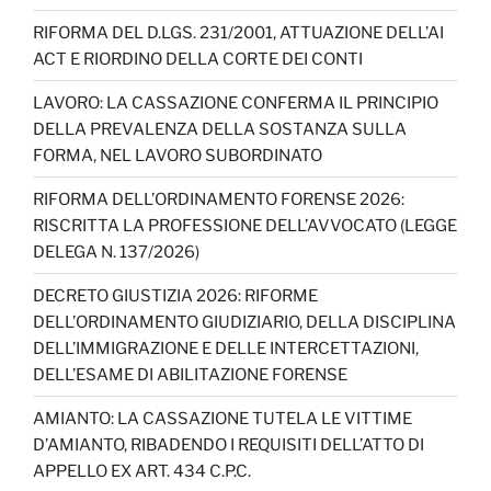
e
gr
o
e
er
T
b
a
k
dI
u
RIFORMA DEL D.LGS. 231/2001, ATTUAZIONE DELL’AI
ACT E RIORDINO DELLA CORTE DEI CONTI
o
m
n
b
o
e
LAVORO: LA CASSAZIONE CONFERMA IL PRINCIPIO
DELLA PREVALENZA DELLA SOSTANZA SULLA
k
C
FORMA, NEL LAVORO SUBORDINATO
h
RIFORMA DELL’ORDINAMENTO FORENSE 2026:
a
RISCRITTA LA PROFESSIONE DELL’AVVOCATO (LEGGE
n
DELEGA N. 137/2026)
n
DECRETO GIUSTIZIA 2026: RIFORME
el
DELL’ORDINAMENTO GIUDIZIARIO, DELLA DISCIPLINA
DELL’IMMIGRAZIONE E DELLE INTERCETTAZIONI,
DELL’ESAME DI ABILITAZIONE FORENSE
AMIANTO: LA CASSAZIONE TUTELA LE VITTIME
D’AMIANTO, RIBADENDO I REQUISITI DELL’ATTO DI
APPELLO EX ART. 434 C.P.C.