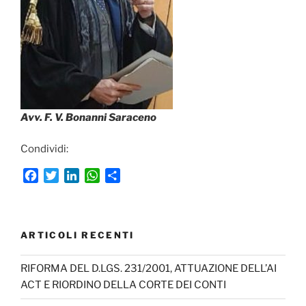
Avv. F. V. Bonanni Saraceno
Condividi:
F
T
L
W
C
a
w
i
h
o
c
i
n
a
n
e
t
k
t
d
b
t
e
s
i
ARTICOLI RECENTI
o
e
d
A
v
o
r
I
p
i
RIFORMA DEL D.LGS. 231/2001, ATTUAZIONE DELL’AI
k
n
p
d
ACT E RIORDINO DELLA CORTE DEI CONTI
i