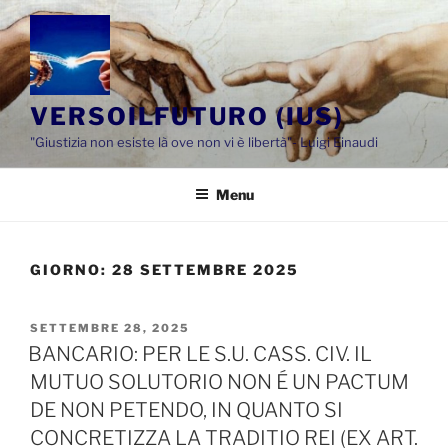
Salta
al
contenuto
VERSOILFUTURO (IUS)
"Giustizia non esiste là ove non vi è libertà"- Luigi Einaudi
Menu
GIORNO:
28 SETTEMBRE 2025
PUBBLICATO
SETTEMBRE 28, 2025
IL
BANCARIO: PER LE S.U. CASS. CIV. IL
MUTUO SOLUTORIO NON É UN PACTUM
DE NON PETENDO, IN QUANTO SI
CONCRETIZZA LA TRADITIO REI (EX ART.