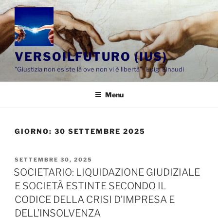
Salta
al
contenuto
VERSOILFUTURO (IUS)
"Giustizia non esiste là ove non vi è libertà"- Luigi Einaudi
Menu
GIORNO:
30 SETTEMBRE 2025
PUBBLICATO
SETTEMBRE 30, 2025
IL
SOCIETARIO: LIQUIDAZIONE GIUDIZIALE
E SOCIETÀ ESTINTE SECONDO IL
CODICE DELLA CRISI D’IMPRESA E
DELL’INSOLVENZA