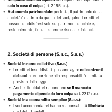
solo in caso di colpa
(art. 2495 c.c.).
Autonomia patrimoniale
: perfetta; il patrimonio della
società è distinto da quello dei soci, quindi i creditori
possono soddisfarsi solo sul patrimonio sociale e,
residualmente, fino alle somme riscosse dai soci.
2. Società di persone (S.n.c., S.a.s.)
Società in nome collettivo (S.n.c.)
:
I creditori insoddisfatti possono agire
nei confronti
dei soci
in proporzione alla responsabilità illimitata
prevista dalla legge.
Anche i liquidatori rispondono
se il mancato
pagamento dipende da loro colpa
(art. 2312 c.c.).
Società in accomandita semplice (S.a.s.)
:
I soci accomandatari hanno responsabilità
illimitata
per i debiti sociali.